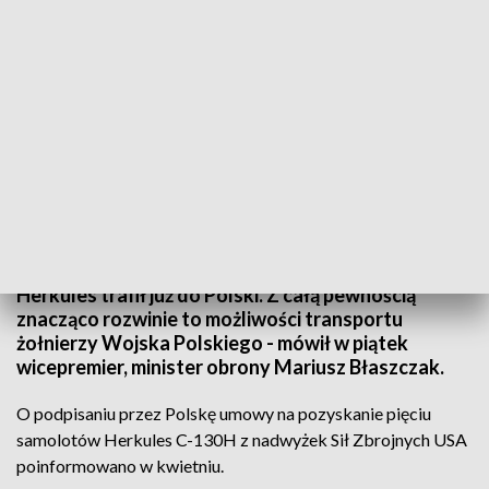
Pierwszy z zamówionych samolotów Herkules już w Polsce (fot. PAP/T.
Waszczuk)
Pierwszy z pięciu zamówionych w USA samolotów
Herkules trafił już do Polski. Z całą pewnością
znacząco rozwinie to możliwości transportu
żołnierzy Wojska Polskiego - mówił w piątek
wicepremier, minister obrony Mariusz Błaszczak.
O podpisaniu przez Polskę umowy na pozyskanie pięciu
samolotów Herkules C-130H z nadwyżek Sił Zbrojnych USA
poinformowano w kwietniu.