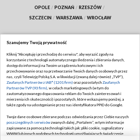
OPOLE
/
POZNAŃ
/
RZESZÓW
/
SZCZECIN
/
WARSZAWA
/
WROCŁAW
Szanujemy Twoją prywatność
Dołącz do nas:
Kliknij "Akceptuję i przechodzę do serwisu", aby wyrazić zgody na
korzystanie z technologii automatycznego śledzenia i zbierania danych,
TVP
dostęp do informacji na Twoim urządzeniu końcowym i ich
Abonament TVP
przechowywanie oraz na przetwarzanie Twoich danych osobowych przez
Regulamin TVP
nas, czyli Telewizję Polską S.A. w likwidacji (zwaną dalej również „TVP”),
Emisja w TVP
Zaufanych Partnerów z IAB* (1201 firm)
Polityka prywatności
oraz pozostałych
Zaufanych
Partnerów TVP (93 firm)
, w celach marketingowych (w tym do
Centrum informacji TVP
Moje zgody
zautomatyzowanego dopasowania reklam do Twoich zainteresowań i
mierzenia ich skuteczności) i pozostałych, które wskazujemy poniżej, a
Naziemna Telewizja Cyfrowa
Pomoc
także zgody na udostępnianie przez nas identyfikatora PPID do Google.
Sklep TVP
Biuro reklamy
Twoje dane osobowe zbierane podczas odwiedzania przez Ciebie naszych
Rada Programowa
poszczególnych serwisów
zwanych dalej „Portalem”, w tym informacje
Kontakt
zapisywane za pomocą technologii takich jak: pliki cookie, sygnalizatory
System NOS
WWW lub innych podobnych technologii umożliwiających świadczenie
dopasowanych i bezpiecznych usług, personalizację treści oraz reklam,