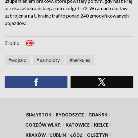
uzupełnieniem braków, które powstały po tym, gdy nasz kraj
przekazał ukraińskiej armii czołgi T-72. W ramach dostaw
uzbrojenia na Ukrainę trafiło ponad 240 zmodyfikowanych
pojazdów.
Źródło:
#wojsko
# samoloty
#herkules
BIAŁYSTOK
/
BYDGOSZCZ
/
GDAŃSK
/
GORZÓW WLKP.
/
KATOWICE
/
KIELCE
/
KRAKÓW
/
LUBLIN
/
ŁÓDŹ
/
OLSZTYN
/