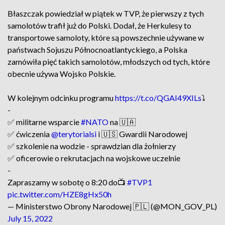
Błaszczak powiedział w piątek w TVP, że pierwszy z tych
samolotów trafił już do Polski. Dodał, że Herkulesy to
transportowe samoloty, które są powszechnie używane w
państwach Sojuszu Północnoatlantyckiego, a Polska
zamówiła pięć takich samolotów, młodszych od tych, które
obecnie używa Wojsko Polskie.
W kolejnym odcinku programu
https://t.co/QGAI49XILs
⤵️
-
✅ militarne wsparcie
#NATO
na 🇺🇦
✅ ćwiczenia
@terytorialsi
i 🇺🇸 Gwardii Narodowej
✅ szkolenie na wodzie - sprawdzian dla żołnierzy
✅ oficerowie o rekrutacjach na wojskowe uczelnie
-
Zapraszamy w sobotę o 8:20 do📺
#TVP1
pic.twitter.com/HZE8gHx50h
— Ministerstwo Obrony Narodowej 🇵🇱 (@MON_GOV_PL)
July 15, 2022