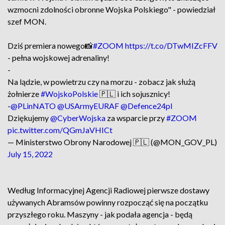
wzmocni zdolności obronne Wojska Polskiego" - powiedział
szef MON.
Dziś premiera nowego📸
#ZOOM
https://t.co/DTwMIZcFFV
- pełna wojskowej adrenaliny!
-
Na lądzie, w powietrzu czy na morzu - zobacz jak służą
żołnierze
#WojskoPolskie
🇵🇱 i ich sojusznicy!
-
@PLinNATO
@USArmyEURAF
@Defence24pl
Dziękujemy
@CyberWojska
za wsparcie przy
#ZOOM
pic.twitter.com/QGmJaVHICt
— Ministerstwo Obrony Narodowej 🇵🇱 (@MON_GOV_PL)
July 15, 2022
Według Informacyjnej Agencji Radiowej pierwsze dostawy
używanych Abramsów powinny rozpocząć się na początku
przyszłego roku. Maszyny - jak podała agencja - będą