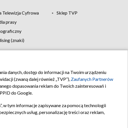
 Telewizja Cyfrowa
Sklep TVP
la prasy
tograficzny
sing (znaki)
klamy
Kontakt
rania danych, dostęp do informacji na Twoim urządzeniu
idacji (zwaną dalej również „TVP”),
Zaufanych Partnerów
anego dopasowania reklam do Twoich zainteresowań i
a PPID do Google.
”, w tym informacje zapisywane za pomocą technologii
zpiecznych usług, personalizację treści oraz reklam,