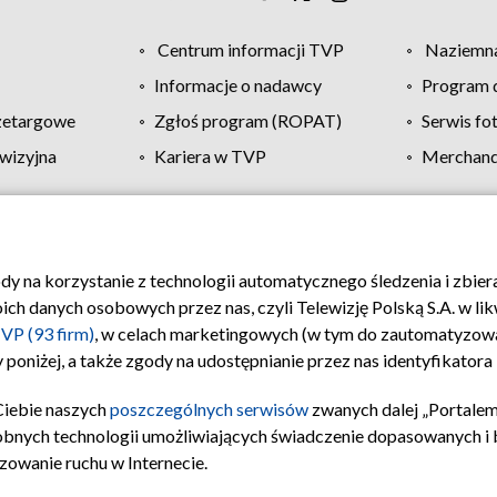
Centrum informacji TVP
Naziemna
Informacje o nadawcy
Program d
zetargowe
Zgłoś program (ROPAT)
Serwis fo
wizyjna
Kariera w TVP
Merchandi
Polityka prywatności
Moje zgody
Pomoc
Biuro re
ody na korzystanie z technologii automatycznego śledzenia i zbie
 danych osobowych przez nas, czyli Telewizję Polską S.A. w likw
VP (93 firm)
, w celach marketingowych (w tym do zautomatyzow
 poniżej, a także zgody na udostępnianie przez nas identyfikator
Ciebie naszych
poszczególnych serwisów
zwanych dalej „Portalem
obnych technologii umożliwiających świadczenie dopasowanych i be
zowanie ruchu w Internecie.