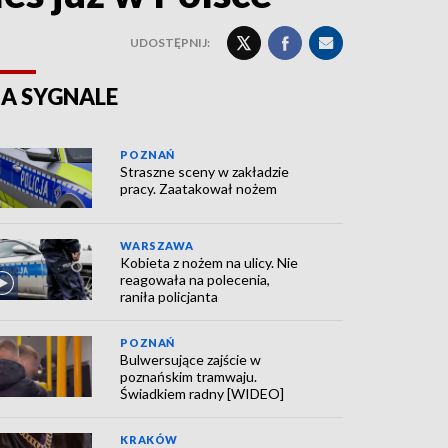
UDOSTĘPNIJ:
A SYGNALE
POZNAŃ
Straszne sceny w zakładzie
pracy. Zaatakował nożem
WARSZAWA
Kobieta z nożem na ulicy. Nie
reagowała na polecenia,
raniła policjanta
POZNAŃ
Bulwersujące zajście w
poznańskim tramwaju.
Świadkiem radny [WIDEO]
KRAKÓW