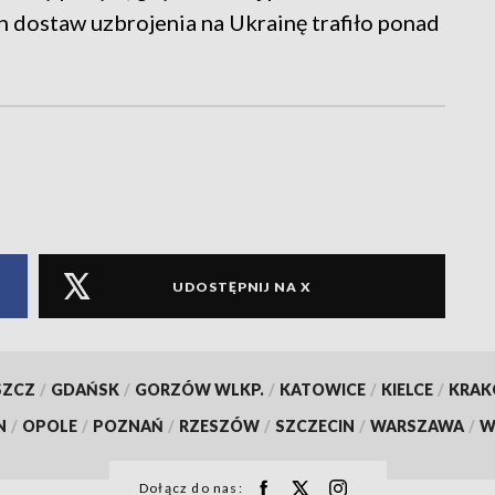
ch dostaw uzbrojenia na Ukrainę trafiło ponad
UDOSTĘPNIJ NA X
SZCZ
/
GDAŃSK
/
GORZÓW WLKP.
/
KATOWICE
/
KIELCE
/
KRA
N
/
OPOLE
/
POZNAŃ
/
RZESZÓW
/
SZCZECIN
/
WARSZAWA
/
W
Dołącz do nas: