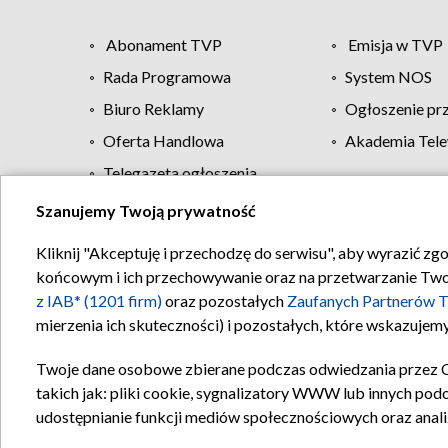
Abonament TVP
Emisja w TVP
Rada Programowa
System NOS
Biuro Reklamy
Ogłoszenie pr
Oferta Handlowa
Akademia Tele
Telegazeta ogłoszenia
Szanujemy Twoją prywatność
Regulamin TVP
Kliknij "Akceptuję i przechodzę do serwisu", aby wyrazić zg
końcowym i ich przechowywanie oraz na przetwarzanie Twoich
z IAB* (1201 firm)
oraz pozostałych
Zaufanych Partnerów T
mierzenia ich skuteczności) i pozostałych, które wskazujemy
Twoje dane osobowe zbierane podczas odwiedzania przez 
takich jak: pliki cookie, sygnalizatory WWW lub innych pod
udostępnianie funkcji mediów społecznościowych oraz anali