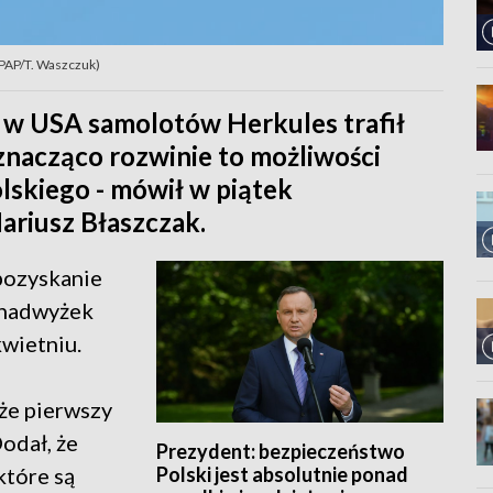
 PAP/T. Waszczuk)
 w USA samolotów Herkules trafił
 znacząco rozwinie to możliwości
lskiego - mówił w piątek
ariusz Błaszczak.
pozyskanie
 nadwyżek
wietniu.
 że pierwszy
Dodał, że
Prezydent: bezpieczeństwo
Polski jest absolutnie ponad
które są