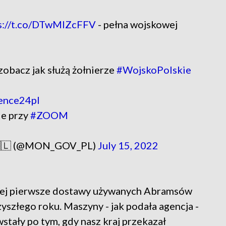
s://t.co/DTwMIZcFFV
- pełna wojskowej
zobacz jak służą żołnierze
#WojskoPolskie
ence24pl
ie przy
#ZOOM
 🇵🇱 (@MON_GOV_PL)
July 15, 2022
wej pierwsze dostawy używanych Abramsów
yszłego roku. Maszyny - jak podała agencja -
tały po tym, gdy nasz kraj przekazał