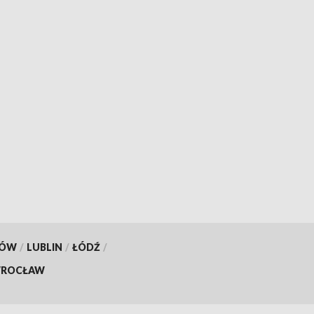
KÓW
/
LUBLIN
/
ŁÓDŹ
/
ROCŁAW