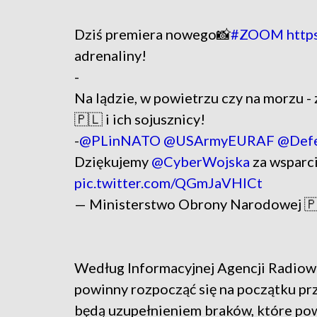
Dziś premiera nowego📸
#ZOOM
http
adrenaliny!
-
Na lądzie, w powietrzu czy na morzu - 
🇵🇱 i ich sojusznicy!
-
@PLinNATO
@USArmyEURAF
@Def
Dziękujemy
@CyberWojska
za wsparc
pic.twitter.com/QGmJaVHICt
— Ministerstwo Obrony Narodowej
Według Informacyjnej Agencji Radio
powinny rozpocząć się na początku prz
będą uzupełnieniem braków, które pows