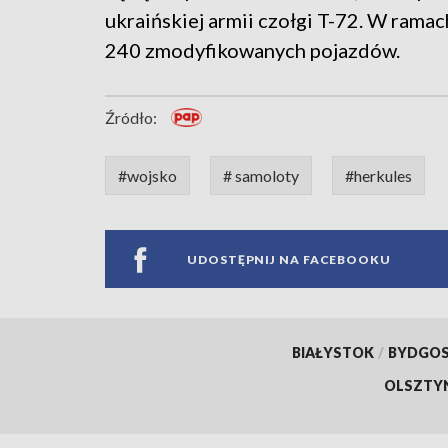
ukraińskiej armii czołgi T-72. W rama
240 zmodyfikowanych pojazdów.
Źródło:
#wojsko
# samoloty
#herkules
UDOSTĘPNIJ NA FACEBOOKU
BIAŁYSTOK
/
BYDGO
OLSZTY