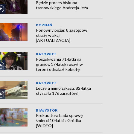
Będzie proces biskupa
tarnowskiego Andrzeja Jeża
POZNAŃ
Ponowny pożar. 8 zastępów
straży w akcji
[AKTUALIZACJA]
KATOWICE
Poszukiwania 71-latki na
granicy. 17-latek ruszył w
teren i odnalazł kobietę
KATOWICE
Leczyła mimo zakazu. 82-latka
słyszała 176 zarzutów!
BIAŁYSTOK
Prokuratura bada sprawę
śmierci 10-latki z Gródka
[WIDEO]