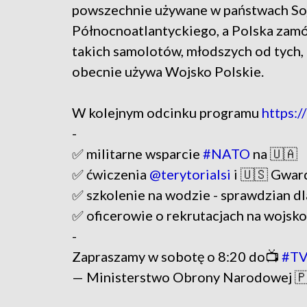
powszechnie używane w państwach So
Północnoatlantyckiego, a Polska zamó
takich samolotów, młodszych od tych,
obecnie używa Wojsko Polskie.
W kolejnym odcinku programu
https:
-
✅ militarne wsparcie
#NATO
na 🇺🇦
✅ ćwiczenia
@terytorialsi
i 🇺🇸 Gwar
✅ szkolenie na wodzie - sprawdzian dl
✅ oficerowie o rekrutacjach na wojsk
-
Zapraszamy w sobotę o 8:20 do📺
#T
— Ministerstwo Obrony Narodowej