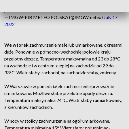
zachodnich. 🌙
#IMGW
#meteo
#pogoda
#prognoza
#noc
pic.twitter.com/Y5v4mOe8RS
— IMGW-PIB METEO POLSKA (@IMGWmeteo)
July 17,
2022
We wtorek
zachmurzenie małe lub umiarkowane, okresami
duże. Ponownie w północno-wschodniej połowie kraju
przelotny deszcz. Temperatura maksymalna od 23 do 28°C
na wschodzie i w centrum, cieplej na zachodzie od 29 do
33°C. Wiatr słaby, zachodni, na zachodzie słaby, zmienny.
W Warszawie w poniedziałek zachmurzenie przeważnie
umiarkowane. Możliwe słabe przelotne opady deszczu.
Temperatura maksymalna 24°C. Wiatr słaby i umiarkowany,
z kierunków zachodnich.
W nocy w stolicy zachmurzenie na ogół umiarkowane.
Temperatura minimalna 15°. Wiatr słaby, południowo-