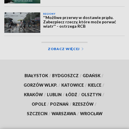
REGIONY
''Możliwe przerwy w dostawie prądu.
Zabezpiecz rzeczy, które może porwać
wiatr'' - ostrzega RCB
ZOBACZ WIĘCEJ
BIAŁYSTOK
/
BYDGOSZCZ
/
GDAŃSK
/
GORZÓW WLKP.
/
KATOWICE
/
KIELCE
/
KRAKÓW
/
LUBLIN
/
ŁÓDŹ
/
OLSZTYN
/
OPOLE
/
POZNAŃ
/
RZESZÓW
/
SZCZECIN
/
WARSZAWA
/
WROCŁAW