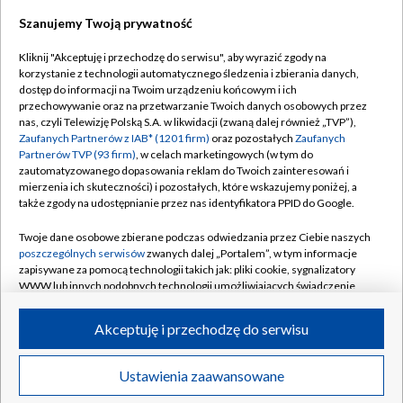
Szanujemy Twoją prywatność
Dołącz do nas:
Kliknij "Akceptuję i przechodzę do serwisu", aby wyrazić zgody na
korzystanie z technologii automatycznego śledzenia i zbierania danych,
TVP
dostęp do informacji na Twoim urządzeniu końcowym i ich
Abonament TVP
przechowywanie oraz na przetwarzanie Twoich danych osobowych przez
Regulamin TVP
nas, czyli Telewizję Polską S.A. w likwidacji (zwaną dalej również „TVP”),
Emisja w TVP
Polityka prywatności
Zaufanych Partnerów z IAB* (1201 firm)
oraz pozostałych
Zaufanych
Partnerów TVP (93 firm)
, w celach marketingowych (w tym do
Centrum informacji TVP
Moje zgody
zautomatyzowanego dopasowania reklam do Twoich zainteresowań i
mierzenia ich skuteczności) i pozostałych, które wskazujemy poniżej, a
Naziemna Telewizja Cyfrowa
Pomoc
także zgody na udostępnianie przez nas identyfikatora PPID do Google.
Sklep TVP
Biuro reklamy
Twoje dane osobowe zbierane podczas odwiedzania przez Ciebie naszych
Rada Programowa
Kontakt
poszczególnych serwisów
zwanych dalej „Portalem”, w tym informacje
zapisywane za pomocą technologii takich jak: pliki cookie, sygnalizatory
System NOS
WWW lub innych podobnych technologii umożliwiających świadczenie
dopasowanych i bezpiecznych usług, personalizację treści oraz reklam,
Informacje o nadawcy
Kanały
udostępnianie funkcji mediów społecznościowych oraz analizowanie
Akceptuję i przechodzę do serwisu
ruchu w Internecie.
Program dla prasy
©2026 Telewizja Polska S.A. w likwidacji
Biuro Reklamy
Twoje dane osobowe zbierane podczas odwiedzania przez Ciebie
Ustawienia zaawansowane
poszczególnych serwisów
na Portalu, takie jak adresy IP, identyfikatory
Ogłoszenie przetargowe
Twoich urządzeń końcowych i identyfikatory plików cookie, informacje o