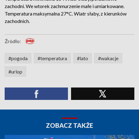
zachodni. We wtorek zachmurzenie małe i umiarkowane.
Temperatura maksymalna 27°C. Wiatr słaby, z kierunków
zachodnich.
Źródło:
#pogoda
#temperatura
#lato
#wakacje
#urlop
ZOBACZ TAKŻE