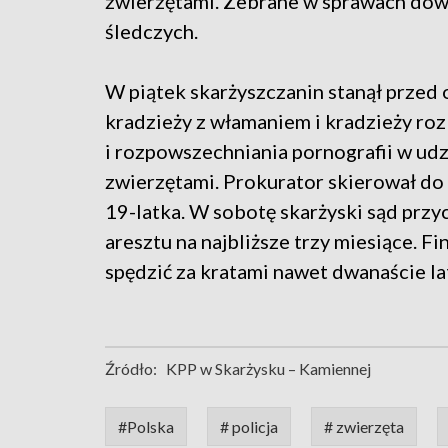
zwierzętami. Zebrane w sprawach do
śledczych.
W piątek skarżyszczanin stanął przed 
kradzieży z włamaniem i kradzieży rozb
i rozpowszechniania pornografii w udz
zwierzętami. Prokurator skierował d
19-latka. W sobotę skarżyski sąd przych
aresztu na najbliższe trzy miesiące. F
spędzić za kratami nawet dwanaście la
Źródło:
KPP w Skarżysku – Kamiennej
#Polska
# policja
# zwierzęta