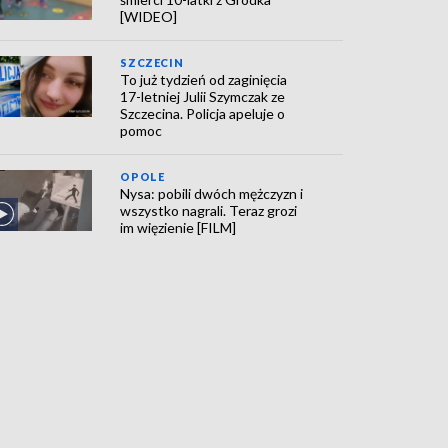
[WIDEO]
SZCZECIN
To już tydzień od zaginięcia
17-letniej Julii Szymczak ze
Szczecina. Policja apeluje o
pomoc
OPOLE
Nysa: pobili dwóch mężczyzn i
wszystko nagrali. Teraz grozi
im więzienie [FILM]