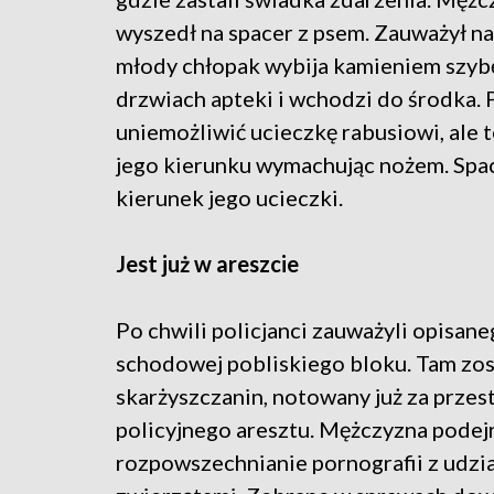
wyszedł na spacer z psem. Zauważył na
młody chłopak wybija kamieniem szyb
drzwiach apteki i wchodzi do środka.
uniemożliwić ucieczkę rabusiowi, ale t
jego kierunku wymachując nożem. Spa
kierunek jego ucieczki.
Jest już w areszcie
Po chwili policjanci zauważyli opisane
schodowej pobliskiego bloku. Tam zost
skarżyszczanin, notowany już za przes
policyjnego aresztu. Mężczyzna podejr
rozpowszechnianie pornografii z udzia