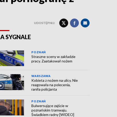
UDOSTĘPNIJ:
A SYGNALE
POZNAŃ
Straszne sceny w zakładzie
pracy. Zaatakował nożem
WARSZAWA
Kobieta z nożem na ulicy. Nie
reagowała na polecenia,
raniła policjanta
POZNAŃ
Bulwersujące zajście w
poznańskim tramwaju.
Świadkiem radny [WIDEO]