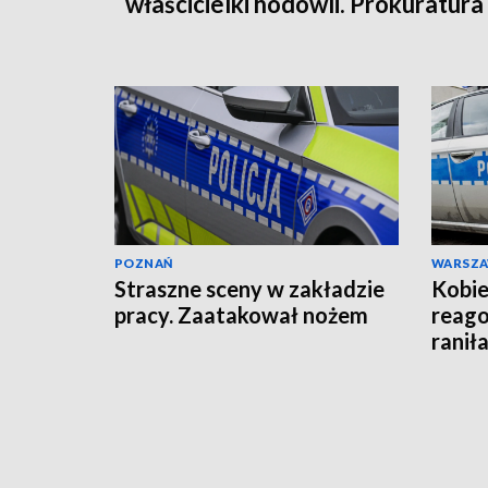
właścicielki hodowli. Prokuratura
wysłała akt oskarżenia!
POZNAŃ
WARSZ
Straszne sceny w zakładzie
Kobie
pracy. Zaatakował nożem
reago
raniła