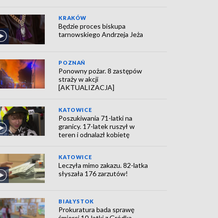
KRAKÓW
Będzie proces biskupa
tarnowskiego Andrzeja Jeża
POZNAŃ
Ponowny pożar. 8 zastępów
straży w akcji
[AKTUALIZACJA]
KATOWICE
Poszukiwania 71-latki na
granicy. 17-latek ruszył w
teren i odnalazł kobietę
KATOWICE
Leczyła mimo zakazu. 82-latka
słyszała 176 zarzutów!
BIAŁYSTOK
Prokuratura bada sprawę
śmierci 10-latki z Gródka