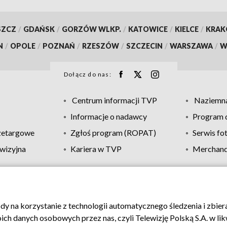
SZCZ
/
GDAŃSK
/
GORZÓW WLKP.
/
KATOWICE
/
KIELCE
/
KRA
N
/
OPOLE
/
POZNAŃ
/
RZESZÓW
/
SZCZECIN
/
WARSZAWA
/
W
Dołącz do nas:
Centrum informacji TVP
Naziemna
Informacje o nadawcy
Program d
zetargowe
Zgłoś program (ROPAT)
Serwis fo
wizyjna
Kariera w TVP
Merchandi
Polityka prywatności
Moje zgody
Pomoc
Biuro re
ody na korzystanie z technologii automatycznego śledzenia i zbie
 danych osobowych przez nas, czyli Telewizję Polską S.A. w likw