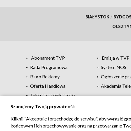
BIAŁYSTOK
/
BYDGO
OLSZTY
Abonament TVP
Emisja w TVP
Rada Programowa
System NOS
Biuro Reklamy
Ogłoszenie pr
Oferta Handlowa
Akademia Tele
Telegazeta ogłoszenia
Szanujemy Twoją prywatność
Regulamin TVP
Kliknij "Akceptuję i przechodzę do serwisu", aby wyrazić zg
końcowym i ich przechowywanie oraz na przetwarzanie Twoich