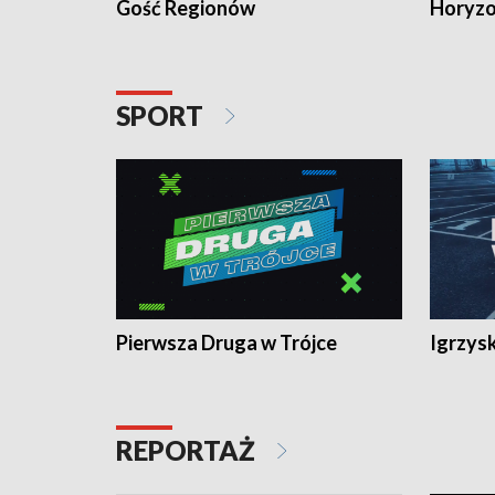
Gość Regionów
Horyzo
SPORT
Pierwsza Druga w Trójce
Igrzys
REPORTAŻ