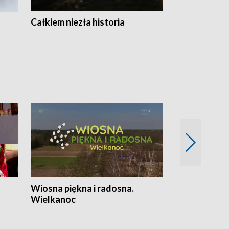
Całkiem niezła historia
Sanatoria
Wiosna piękna i radosna.
Gwiazdy od 
Wielkanoc
gwiazdki