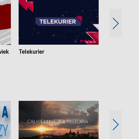
wiek
Telekurier
Kryminalna 