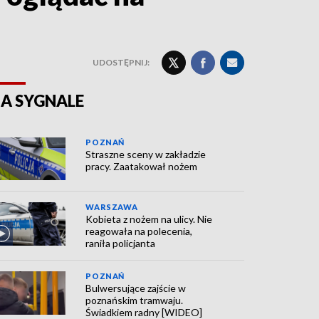
UDOSTĘPNIJ:
A SYGNALE
POZNAŃ
Straszne sceny w zakładzie
pracy. Zaatakował nożem
WARSZAWA
Kobieta z nożem na ulicy. Nie
reagowała na polecenia,
raniła policjanta
POZNAŃ
Bulwersujące zajście w
poznańskim tramwaju.
Świadkiem radny [WIDEO]