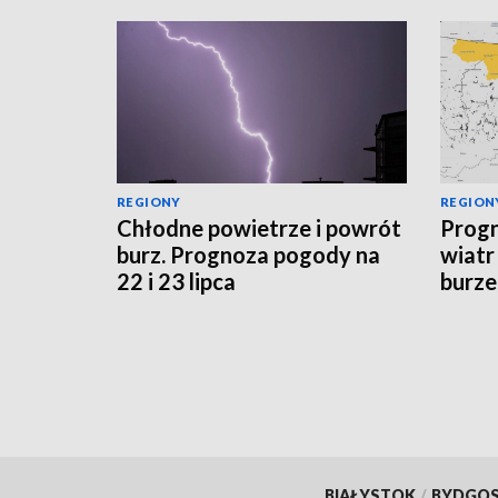
REGIONY
REGION
Chłodne powietrze i powrót
Progn
burz. Prognoza pogody na
wiatr
22 i 23 lipca
burze
sytua
BIAŁYSTOK
/
BYDGO