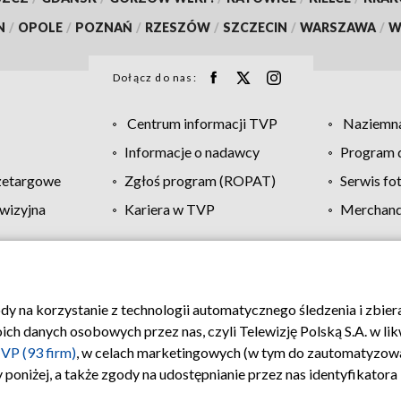
N
/
OPOLE
/
POZNAŃ
/
RZESZÓW
/
SZCZECIN
/
WARSZAWA
/
W
Dołącz do nas:
Centrum informacji TVP
Naziemna
Informacje o nadawcy
Program d
zetargowe
Zgłoś program (ROPAT)
Serwis fo
wizyjna
Kariera w TVP
Merchandi
Polityka prywatności
Moje zgody
Pomoc
Biuro re
ody na korzystanie z technologii automatycznego śledzenia i zbie
 danych osobowych przez nas, czyli Telewizję Polską S.A. w likw
VP (93 firm)
, w celach marketingowych (w tym do zautomatyzow
 poniżej, a także zgody na udostępnianie przez nas identyfikator