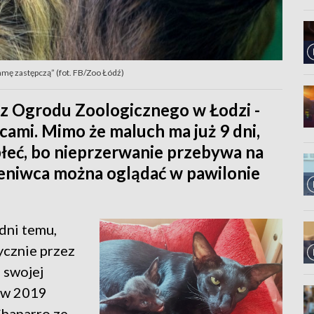
mę zastępczą” (fot. FB/Zoo Łódź)
z Ogrodu Zoologicznego w Łodzi -
icami. Mimo że maluch ma już 9 dni,
płeć, bo nieprzerwanie przebywa na
eniwca można oglądać w pawilonie
dni temu,
tycznie przez
 swojej
s w 2019
Chaparro ze