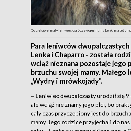
Co ciekawe, mały leniwiec oprócz swojej mamy Lenki ma też „ma
Para leniwców dwupalczastych 
Lenka i Chaparro - została rodz
wciąż nieznana pozostaje jego 
brzuchu swojej mamy. Małego l
„Wydry i mrówkojady”.
– Leniwiec dwupalczasty urodził się 9 
ale wciąż nie znamy jego płci, bo prak
cały czas przyczepiony jest do brzucha
mamy. Jego rodzice przyjechali do na
roku – Lenka z warszawskiego zoo, a 