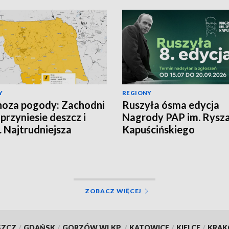
Y
REGIONY
oza pogody: Zachodni
Ruszyła ósma edycja
 przyniesie deszcz i
Nagrody PAP im. Rysz
. Najtrudniejsza
Kapuścińskiego
cja na północy
ZOBACZ WIĘCEJ
SZCZ
/
GDAŃSK
/
GORZÓW WLKP.
/
KATOWICE
/
KIELCE
/
KRA