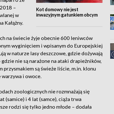
 2018 –
Kot domowy nie jest
inwazyjnym gatunkiem obcym
wlanej w
a Kałążny.
ych na świecie żyje obecnie 600 leniwców
onym wyginięciem i wpisanym do Europejskiej
ją w naturze lasy deszczowe, gdzie dożywają
 gdzie nie są narażone na ataki drapieżników,
 przysmakiem są świeże liście, m.in. klonu
ne warzywa i owoce.
odach zoologicznych nie rozmnażają się
t (samice) i 4 lat (samce), ciąża trwa
sze rodzi się tylko jedno młode – dodała