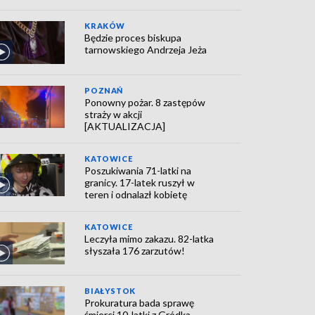
KRAKÓW
Będzie proces biskupa
tarnowskiego Andrzeja Jeża
POZNAŃ
Ponowny pożar. 8 zastępów
straży w akcji
[AKTUALIZACJA]
KATOWICE
Poszukiwania 71-latki na
granicy. 17-latek ruszył w
teren i odnalazł kobietę
KATOWICE
Leczyła mimo zakazu. 82-latka
słyszała 176 zarzutów!
BIAŁYSTOK
Prokuratura bada sprawę
śmierci 10-latki z Gródka