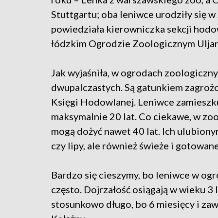
Stuttgartu; oba leniwce urodziły się w
powiedziała kierowniczka sekcji hodo
łódzkim Ogrodzie Zoologicznym Uljan
Jak wyjaśniła, w ogrodach zoologiczn
dwupalczastych. Są gatunkiem zagroż
Księgi Hodowlanej. Leniwce zamieszku
maksymalnie 20 lat. Co ciekawe, w zoo
mogą dożyć nawet 40 lat. Ich ulubionym
czy lipy, ale również świeże i gotowa
Bardzo się cieszymy, bo leniwce w ogr
często. Dojrzałość osiągają w wieku 3 la
stosunkowo długo, bo 6 miesięcy i zaw