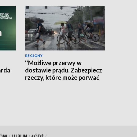
REGIONY
''Możliwe przerwy w
arda
dostawie prądu. Zabezpiecz
rzeczy, które może porwać
wiatr'' - ostrzega RCB
KÓW
/
LUBLIN
/
ŁÓDŹ
/