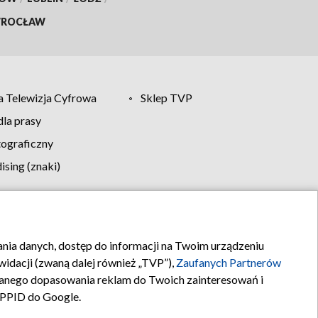
ROCŁAW
 Telewizja Cyfrowa
Sklep TVP
la prasy
tograficzny
sing (znaki)
klamy
Kontakt
rania danych, dostęp do informacji na Twoim urządzeniu
idacji (zwaną dalej również „TVP”),
Zaufanych Partnerów
anego dopasowania reklam do Twoich zainteresowań i
a PPID do Google.