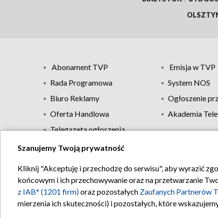
OLSZTY
Abonament TVP
Emisja w TVP
Rada Programowa
System NOS
Biuro Reklamy
Ogłoszenie pr
Oferta Handlowa
Akademia Tele
Telegazeta ogłoszenia
Szanujemy Twoją prywatność
Regulamin TVP
Kliknij "Akceptuję i przechodzę do serwisu", aby wyrazić zg
końcowym i ich przechowywanie oraz na przetwarzanie Twoich
z IAB* (1201 firm)
oraz pozostałych
Zaufanych Partnerów T
mierzenia ich skuteczności) i pozostałych, które wskazujemy