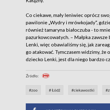
Kałążny.
Co ciekawe, mały leniwiec oprócz swo
pawilonie „Wydry i mrówkojady”, gdzie
również tamaryna białoczuba - to mnie
pazurkowcowatych. – Małpka zawsze b
Lenki, więc obawialiśmy się, jak zareag
go atakować. Tymczasem widzimy, że od
dziecko Lenki, jest dla niego bardzo cz
Źródło:
#zoo
# Łódź
#ciekawostki
#z