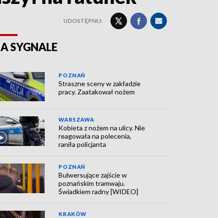
UDOSTĘPNIJ:
A SYGNALE
POZNAŃ
Straszne sceny w zakładzie
pracy. Zaatakował nożem
WARSZAWA
Kobieta z nożem na ulicy. Nie
reagowała na polecenia,
raniła policjanta
POZNAŃ
Bulwersujące zajście w
poznańskim tramwaju.
Świadkiem radny [WIDEO]
KRAKÓW