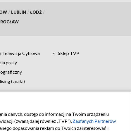
KÓW
/
LUBLIN
/
ŁÓDŹ
/
ROCŁAW
 Telewizja Cyfrowa
Sklep TVP
la prasy
tograficzny
sing (znaki)
klamy
Kontakt
rania danych, dostęp do informacji na Twoim urządzeniu
idacji (zwaną dalej również „TVP”),
Zaufanych Partnerów
anego dopasowania reklam do Twoich zainteresowań i