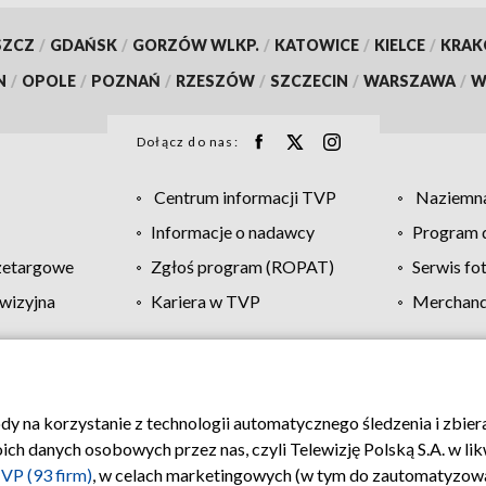
SZCZ
/
GDAŃSK
/
GORZÓW WLKP.
/
KATOWICE
/
KIELCE
/
KRA
N
/
OPOLE
/
POZNAŃ
/
RZESZÓW
/
SZCZECIN
/
WARSZAWA
/
W
Dołącz do nas:
Centrum informacji TVP
Naziemna
Informacje o nadawcy
Program d
zetargowe
Zgłoś program (ROPAT)
Serwis fo
wizyjna
Kariera w TVP
Merchandi
Polityka prywatności
Moje zgody
Pomoc
Biuro re
ody na korzystanie z technologii automatycznego śledzenia i zbie
 danych osobowych przez nas, czyli Telewizję Polską S.A. w likw
VP (93 firm)
, w celach marketingowych (w tym do zautomatyzow