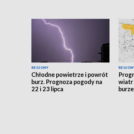
REGIONY
REGION
Chłodne powietrze i powrót
Progn
burz. Prognoza pogody na
wiatr
22 i 23 lipca
burze
sytua