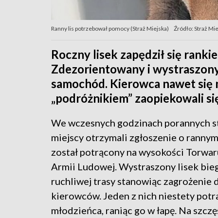
Ranny lis potrzebował pomocy (Straż Miejska)
Źródło: Straż Mi
Roczny lisek zapędził się ranki
Zdezorientowany i wystraszony
samochód. Kierowca nawet się 
„podróżnikiem” zaopiekowali się 
We wczesnych godzinach porannych s
miejscy otrzymali zgłoszenie o rannym 
został potrącony na wysokości Torwaru
Armii Ludowej. Wystraszony lisek bieg
ruchliwej trasy stanowiąc zagrożenie d
kierowców. Jeden z nich niestety potra
młodzieńca, raniąc go w łapę. Na szczę