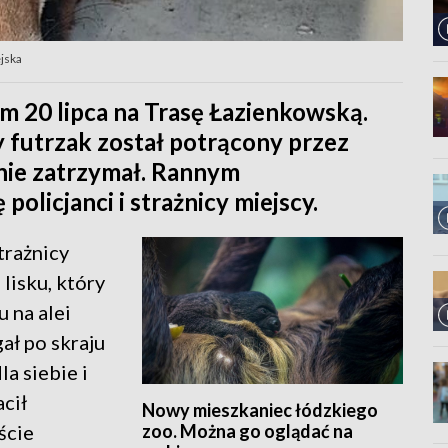
ejska
em 20 lipca na Trasę Łazienkowską.
 futrzak został potrącony przez
nie zatrzymał. Rannym
policjanci i strażnicy miejscy.
trażnicy
lisku, który
 na alei
ał po skraju
la siebie i
cił
Nowy mieszkaniec łódzkiego
zoo. Można go oglądać na
ście