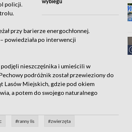
wybiegu
 policji.
trolu.
leżał przy barierze energochłonnej.
– powiedziała po interwencji
 podjęli nieszczęśnika i umieścili w
 Pechowy podróżnik został przewieziony do
ąt Lasów Miejskich, gdzie pod okiem
owia, a potem do swojego naturalnego
c
#ranny lis
#zwierzęta