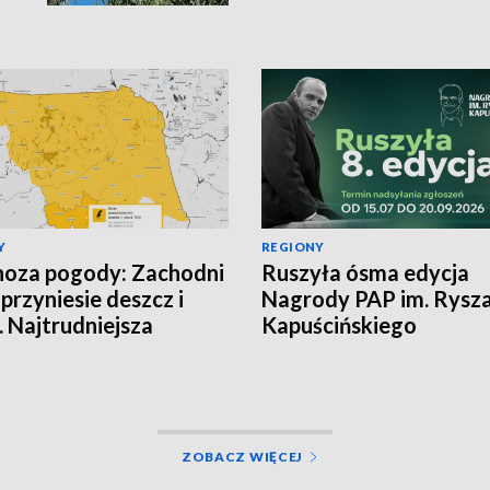
Y
REGIONY
oza pogody: Zachodni
Ruszyła ósma edycja
 przyniesie deszcz i
Nagrody PAP im. Rysz
. Najtrudniejsza
Kapuścińskiego
cja na północy
ZOBACZ WIĘCEJ