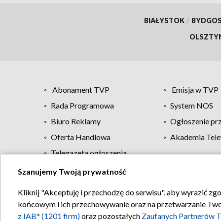
BIAŁYSTOK
/
BYDGO
OLSZTY
Abonament TVP
Emisja w TVP
Rada Programowa
System NOS
Biuro Reklamy
Ogłoszenie pr
Oferta Handlowa
Akademia Tele
Telegazeta ogłoszenia
Szanujemy Twoją prywatność
Regulamin TVP
Kliknij "Akceptuję i przechodzę do serwisu", aby wyrazić zg
końcowym i ich przechowywanie oraz na przetwarzanie Twoich
z IAB* (1201 firm)
oraz pozostałych
Zaufanych Partnerów T