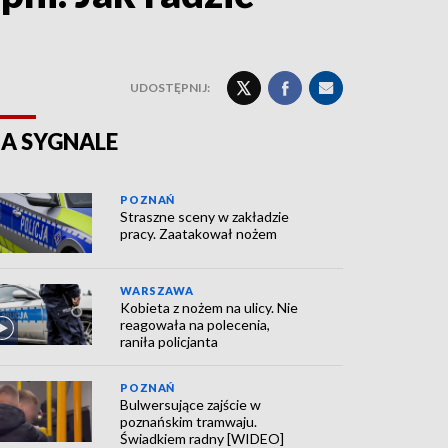
UDOSTĘPNIJ:
A SYGNALE
POZNAŃ
Straszne sceny w zakładzie
pracy. Zaatakował nożem
WARSZAWA
Kobieta z nożem na ulicy. Nie
reagowała na polecenia,
raniła policjanta
POZNAŃ
Bulwersujące zajście w
poznańskim tramwaju.
Świadkiem radny [WIDEO]