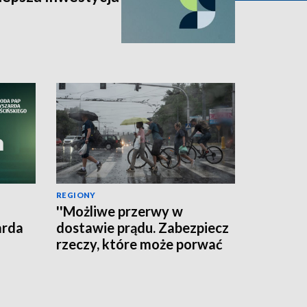
REGIONY
''Możliwe przerwy w
arda
dostawie prądu. Zabezpiecz
rzeczy, które może porwać
wiatr'' - ostrzega RCB