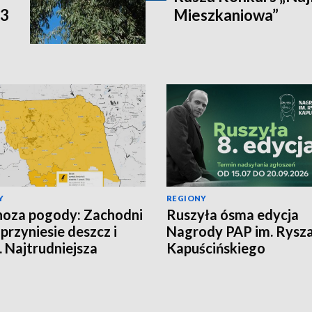
P3
Mieszkaniowa”
Y
REGIONY
oza pogody: Zachodni
Ruszyła ósma edycja
 przyniesie deszcz i
Nagrody PAP im. Rysz
. Najtrudniejsza
Kapuścińskiego
cja na północy