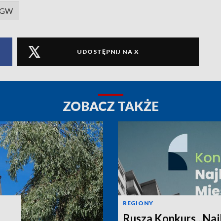
MGW
UDOSTĘPNIJ NA X
ZOBACZ TAKŻE
REGIONY
Rusza Konkurs „Naj