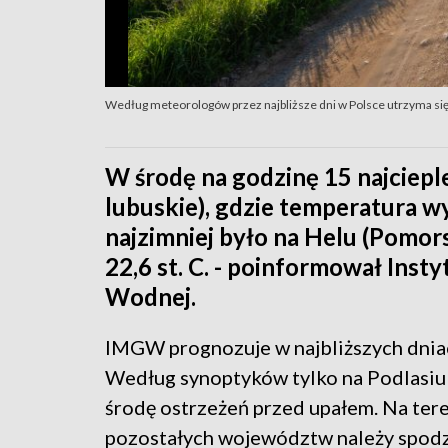
Według meteorologów przez najbliższe dni w Polsce utrzyma si
W środę na godzinę 15 najciep
lubuskie), gdzie temperatura wy
najzimniej było na Helu (Pomors
22,6 st. C. - poinformował Inst
Wodnej.
IMGW prognozuje w najbliższych dniac
Według synoptyków tylko na Podlasiu
środę ostrzeżeń przed upałem. Na ter
pozostałych województw należy spodz