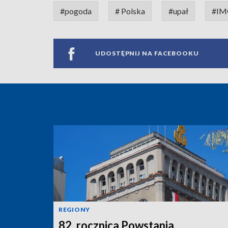
#pogoda
# Polska
#upał
#I
UDOSTĘPNIJ NA FACEBOOKU
REGIONY
82. rocznica Powstania