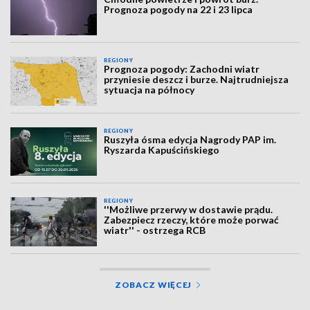
Prognoza pogody na 22 i 23 lipca
REGIONY
Prognoza pogody: Zachodni wiatr
przyniesie deszcz i burze. Najtrudniejsza
sytuacja na północy
REGIONY
Ruszyła ósma edycja Nagrody PAP im.
Ryszarda Kapuścińskiego
REGIONY
''Możliwe przerwy w dostawie prądu.
Zabezpiecz rzeczy, które może porwać
wiatr'' - ostrzega RCB
ZOBACZ WIĘCEJ