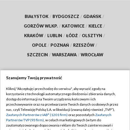
BIAŁYSTOK
/
BYDGOSZCZ
/
GDAŃSK
/
GORZÓW WLKP.
/
KATOWICE
/
KIELCE
/
KRAKÓW
/
LUBLIN
/
ŁÓDŹ
/
OLSZTYN
/
OPOLE
/
POZNAŃ
/
RZESZÓW
/
SZCZECIN
/
WARSZAWA
/
WROCŁAW
Szanujemy Twoją prywatność
Dołącz do nas:
Kliknij "Akceptuję i przechodzę do serwisu", aby wyrazić zgody na
korzystanie z technologii automatycznego śledzenia i zbierania danych,
TVP
dostęp do informacji na Twoim urządzeniu końcowym i ich
Abonament TVP
przechowywanie oraz na przetwarzanie Twoich danych osobowych przez
Regulamin TVP
nas, czyli Telewizję Polską S.A. w likwidacji (zwaną dalej również „TVP”),
Emisja w TVP
Polityka prywatności
Zaufanych Partnerów z IAB* (1201 firm)
oraz pozostałych
Zaufanych
Partnerów TVP (93 firm)
, w celach marketingowych (w tym do
Centrum informacji TVP
Moje zgody
zautomatyzowanego dopasowania reklam do Twoich zainteresowań i