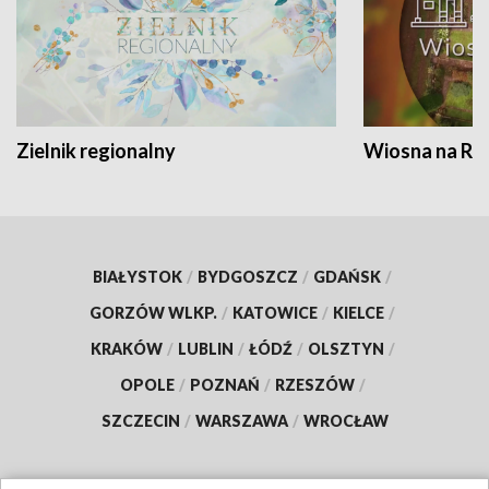
Zielnik regionalny
Wiosna na RO
BIAŁYSTOK
/
BYDGOSZCZ
/
GDAŃSK
/
GORZÓW WLKP.
/
KATOWICE
/
KIELCE
/
KRAKÓW
/
LUBLIN
/
ŁÓDŹ
/
OLSZTYN
/
OPOLE
/
POZNAŃ
/
RZESZÓW
/
SZCZECIN
/
WARSZAWA
/
WROCŁAW