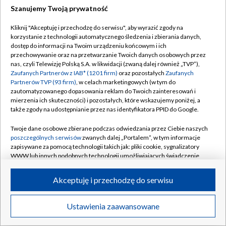
Szanujemy Twoją prywatność
Dołącz do nas:
Kliknij "Akceptuję i przechodzę do serwisu", aby wyrazić zgody na
korzystanie z technologii automatycznego śledzenia i zbierania danych,
TVP
dostęp do informacji na Twoim urządzeniu końcowym i ich
Abonament TVP
przechowywanie oraz na przetwarzanie Twoich danych osobowych przez
Regulamin TVP
nas, czyli Telewizję Polską S.A. w likwidacji (zwaną dalej również „TVP”),
Emisja w TVP
Zaufanych Partnerów z IAB* (1201 firm)
oraz pozostałych
Zaufanych
Polityka prywatności
Partnerów TVP (93 firm)
, w celach marketingowych (w tym do
Centrum informacji TVP
Moje zgody
zautomatyzowanego dopasowania reklam do Twoich zainteresowań i
mierzenia ich skuteczności) i pozostałych, które wskazujemy poniżej, a
Naziemna Telewizja Cyfrowa
Pomoc
także zgody na udostępnianie przez nas identyfikatora PPID do Google.
Sklep TVP
Biuro reklamy
Twoje dane osobowe zbierane podczas odwiedzania przez Ciebie naszych
Rada Programowa
poszczególnych serwisów
zwanych dalej „Portalem”, w tym informacje
Kontakt
zapisywane za pomocą technologii takich jak: pliki cookie, sygnalizatory
System NOS
WWW lub innych podobnych technologii umożliwiających świadczenie
dopasowanych i bezpiecznych usług, personalizację treści oraz reklam,
Informacje o nadawcy
Kanały
udostępnianie funkcji mediów społecznościowych oraz analizowanie
Akceptuję i przechodzę do serwisu
ruchu w Internecie.
Program dla prasy
©2026 Telewizja Polska S.A. w likwidacji
Biuro Reklamy
Twoje dane osobowe zbierane podczas odwiedzania przez Ciebie
Ustawienia zaawansowane
poszczególnych serwisów
na Portalu, takie jak adresy IP, identyfikatory
Ogłoszenie przetargowe
Twoich urządzeń końcowych i identyfikatory plików cookie, informacje o