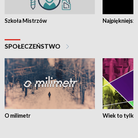
Szkoła Mistrzów
Najpiękniejsze
SPOŁECZEŃSTWO
O milimetr
Wiek to tylko 