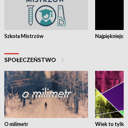
Szkoła Mistrzów
Najpiękniejsze
SPOŁECZEŃSTWO
O milimetr
Wiek to tylko 