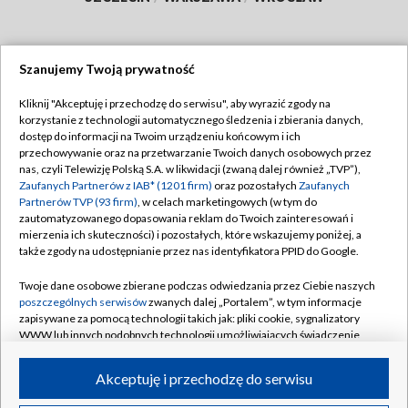
Szanujemy Twoją prywatność
Dołącz do nas:
Kliknij "Akceptuję i przechodzę do serwisu", aby wyrazić zgody na
korzystanie z technologii automatycznego śledzenia i zbierania danych,
TVP
dostęp do informacji na Twoim urządzeniu końcowym i ich
Abonament TVP
przechowywanie oraz na przetwarzanie Twoich danych osobowych przez
Regulamin TVP
nas, czyli Telewizję Polską S.A. w likwidacji (zwaną dalej również „TVP”),
Emisja w TVP
Zaufanych Partnerów z IAB* (1201 firm)
oraz pozostałych
Zaufanych
Polityka prywatności
Partnerów TVP (93 firm)
, w celach marketingowych (w tym do
Centrum informacji TVP
Moje zgody
zautomatyzowanego dopasowania reklam do Twoich zainteresowań i
mierzenia ich skuteczności) i pozostałych, które wskazujemy poniżej, a
Naziemna Telewizja Cyfrowa
Pomoc
także zgody na udostępnianie przez nas identyfikatora PPID do Google.
Sklep TVP
Biuro reklamy
Twoje dane osobowe zbierane podczas odwiedzania przez Ciebie naszych
Rada Programowa
poszczególnych serwisów
zwanych dalej „Portalem”, w tym informacje
Kontakt
zapisywane za pomocą technologii takich jak: pliki cookie, sygnalizatory
System NOS
WWW lub innych podobnych technologii umożliwiających świadczenie
dopasowanych i bezpiecznych usług, personalizację treści oraz reklam,
Informacje o nadawcy
Kanały
udostępnianie funkcji mediów społecznościowych oraz analizowanie
Akceptuję i przechodzę do serwisu
ruchu w Internecie.
Program dla prasy
©2026 Telewizja Polska S.A. w likwidacji