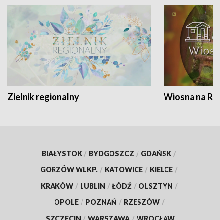
Zielnik regionalny
Wiosna na RO
BIAŁYSTOK
/
BYDGOSZCZ
/
GDAŃSK
/
GORZÓW WLKP.
/
KATOWICE
/
KIELCE
/
KRAKÓW
/
LUBLIN
/
ŁÓDŹ
/
OLSZTYN
/
OPOLE
/
POZNAŃ
/
RZESZÓW
/
SZCZECIN
/
WARSZAWA
/
WROCŁAW