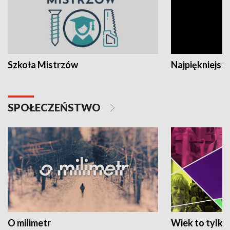
Szkoła Mistrzów
Najpiękniejsze
SPOŁECZEŃSTWO
O milimetr
Wiek to tylko 