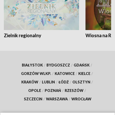
Zielnik regionalny
Wiosna na RO
BIAŁYSTOK
/
BYDGOSZCZ
/
GDAŃSK
/
GORZÓW WLKP.
/
KATOWICE
/
KIELCE
/
KRAKÓW
/
LUBLIN
/
ŁÓDŹ
/
OLSZTYN
/
OPOLE
/
POZNAŃ
/
RZESZÓW
/
SZCZECIN
/
WARSZAWA
/
WROCŁAW