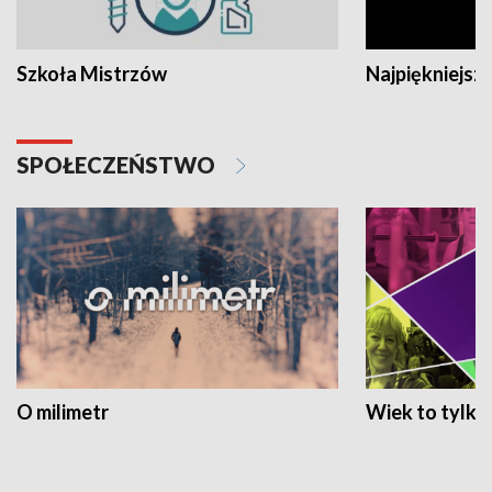
Szkoła Mistrzów
Najpiękniejsze
SPOŁECZEŃSTWO
O milimetr
Wiek to tylko 