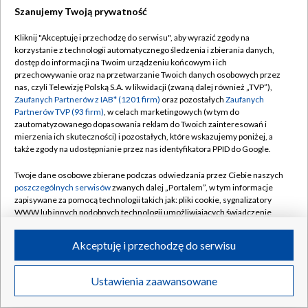
Szanujemy Twoją prywatność
Dołącz do nas:
Kliknij "Akceptuję i przechodzę do serwisu", aby wyrazić zgody na
korzystanie z technologii automatycznego śledzenia i zbierania danych,
TVP
dostęp do informacji na Twoim urządzeniu końcowym i ich
Abonament TVP
przechowywanie oraz na przetwarzanie Twoich danych osobowych przez
Regulamin TVP
nas, czyli Telewizję Polską S.A. w likwidacji (zwaną dalej również „TVP”),
Emisja w TVP
Zaufanych Partnerów z IAB* (1201 firm)
oraz pozostałych
Zaufanych
Polityka prywatności
Partnerów TVP (93 firm)
, w celach marketingowych (w tym do
Centrum informacji TVP
Moje zgody
zautomatyzowanego dopasowania reklam do Twoich zainteresowań i
mierzenia ich skuteczności) i pozostałych, które wskazujemy poniżej, a
Naziemna Telewizja Cyfrowa
Pomoc
także zgody na udostępnianie przez nas identyfikatora PPID do Google.
Sklep TVP
Biuro reklamy
Twoje dane osobowe zbierane podczas odwiedzania przez Ciebie naszych
Rada Programowa
poszczególnych serwisów
zwanych dalej „Portalem”, w tym informacje
Kontakt
zapisywane za pomocą technologii takich jak: pliki cookie, sygnalizatory
System NOS
WWW lub innych podobnych technologii umożliwiających świadczenie
dopasowanych i bezpiecznych usług, personalizację treści oraz reklam,
Informacje o nadawcy
Kanały
udostępnianie funkcji mediów społecznościowych oraz analizowanie
Akceptuję i przechodzę do serwisu
ruchu w Internecie.
Program dla prasy
©2026 Telewizja Polska S.A. w likwidacji
Biuro Reklamy
Twoje dane osobowe zbierane podczas odwiedzania przez Ciebie
Ustawienia zaawansowane
poszczególnych serwisów
na Portalu, takie jak adresy IP, identyfikatory
Ogłoszenie przetargowe
Twoich urządzeń końcowych i identyfikatory plików cookie, informacje o