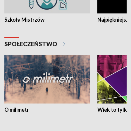
Szkoła Mistrzów
Najpiękniejsze
SPOŁECZEŃSTWO
O milimetr
Wiek to tylko 