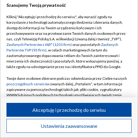
Szanujemy Twoją prywatność
Dołącz do nas:
Kliknij "Akceptuję i przechodzę do serwisu", aby wyrazić zgody na
korzystanie z technologii automatycznego śledzenia i zbierania danych,
TVP
dostęp do informacji na Twoim urządzeniu końcowym i ich
Abonament TVP
przechowywanie oraz na przetwarzanie Twoich danych osobowych przez
Regulamin TVP
nas, czyli Telewizję Polską S.A. w likwidacji (zwaną dalej również „TVP”),
Emisja w TVP
Zaufanych Partnerów z IAB* (1201 firm)
oraz pozostałych
Zaufanych
Polityka prywatności
Partnerów TVP (93 firm)
, w celach marketingowych (w tym do
Centrum informacji TVP
Moje zgody
zautomatyzowanego dopasowania reklam do Twoich zainteresowań i
mierzenia ich skuteczności) i pozostałych, które wskazujemy poniżej, a
Naziemna Telewizja Cyfrowa
Pomoc
także zgody na udostępnianie przez nas identyfikatora PPID do Google.
Sklep TVP
Biuro reklamy
Twoje dane osobowe zbierane podczas odwiedzania przez Ciebie naszych
Rada Programowa
poszczególnych serwisów
zwanych dalej „Portalem”, w tym informacje
Kontakt
zapisywane za pomocą technologii takich jak: pliki cookie, sygnalizatory
System NOS
WWW lub innych podobnych technologii umożliwiających świadczenie
dopasowanych i bezpiecznych usług, personalizację treści oraz reklam,
Informacje o nadawcy
Kanały
udostępnianie funkcji mediów społecznościowych oraz analizowanie
Akceptuję i przechodzę do serwisu
ruchu w Internecie.
Program dla prasy
©2026 Telewizja Polska S.A. w likwidacji
Biuro Reklamy
Twoje dane osobowe zbierane podczas odwiedzania przez Ciebie
Ustawienia zaawansowane
poszczególnych serwisów
na Portalu, takie jak adresy IP, identyfikatory
Ogłoszenie przetargowe
Twoich urządzeń końcowych i identyfikatory plików cookie, informacje o