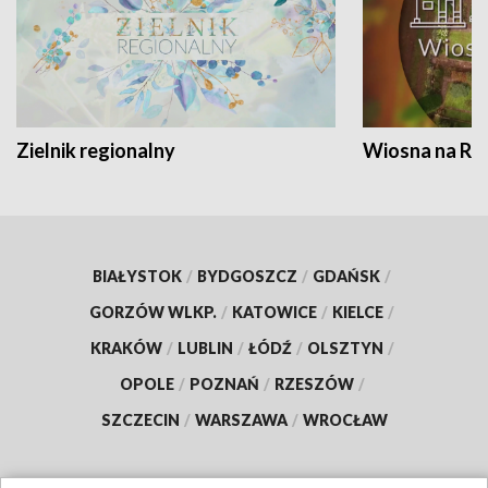
Zielnik regionalny
Wiosna na RO
BIAŁYSTOK
/
BYDGOSZCZ
/
GDAŃSK
/
GORZÓW WLKP.
/
KATOWICE
/
KIELCE
/
KRAKÓW
/
LUBLIN
/
ŁÓDŹ
/
OLSZTYN
/
OPOLE
/
POZNAŃ
/
RZESZÓW
/
SZCZECIN
/
WARSZAWA
/
WROCŁAW