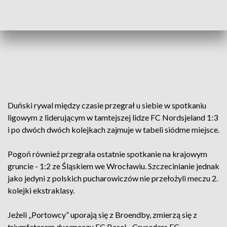
Duński rywal między czasie przegrał u siebie w spotkaniu
ligowym z liderującym w tamtejszej lidze FC Nordsjeland 1:3
i po dwóch dwóch kolejkach zajmuje w tabeli siódme miejsce.
Pogoń również przegrała ostatnie spotkanie na krajowym
gruncie - 1:2 ze Śląskiem we Wrocławiu. Szczecinianie jednak
jako jedyni z polskich pucharowiczów nie przełożyli meczu 2.
kolejki ekstraklasy.
Jeżeli „Portowcy” uporają się z Broendby, zmierzą się z
triumfatorem dwumeczu FC Basel - Crusaders FC.