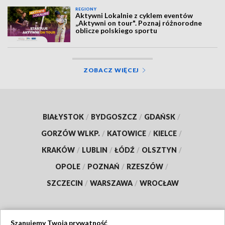
REGIONY
Aktywni Lokalnie z cyklem eventów
„Aktywni on tour". Poznaj różnorodne
oblicze polskiego sportu
ZOBACZ WIĘCEJ
BIAŁYSTOK
/
BYDGOSZCZ
/
GDAŃSK
/
GORZÓW WLKP.
/
KATOWICE
/
KIELCE
/
KRAKÓW
/
LUBLIN
/
ŁÓDŹ
/
OLSZTYN
/
OPOLE
/
POZNAŃ
/
RZESZÓW
/
SZCZECIN
/
WARSZAWA
/
WROCŁAW
Szanujemy Twoją prywatność