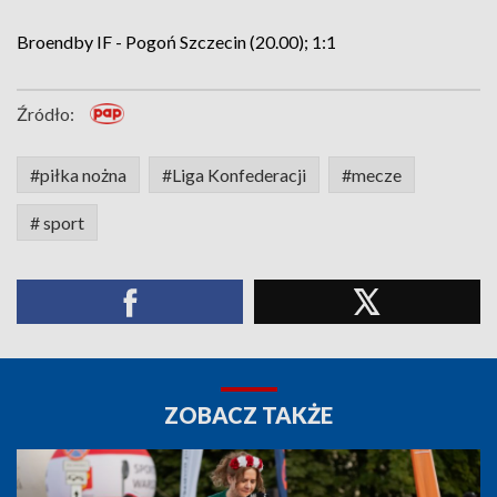
Broendby IF - Pogoń Szczecin (20.00); 1:1
Źródło:
#piłka nożna
#Liga Konfederacji
#mecze
# sport
ZOBACZ TAKŻE