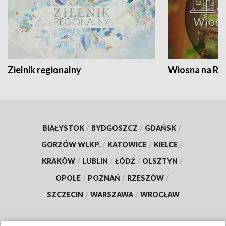
Zielnik regionalny
Wiosna na RO
BIAŁYSTOK
/
BYDGOSZCZ
/
GDAŃSK
/
GORZÓW WLKP.
/
KATOWICE
/
KIELCE
/
KRAKÓW
/
LUBLIN
/
ŁÓDŹ
/
OLSZTYN
/
OPOLE
/
POZNAŃ
/
RZESZÓW
/
SZCZECIN
/
WARSZAWA
/
WROCŁAW