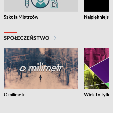
Szkoła Mistrzów
Najpiękniejsze
SPOŁECZEŃSTWO
O milimetr
Wiek to tylko 