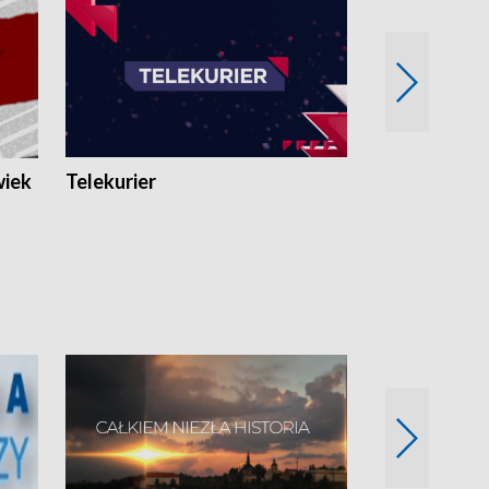
wiek
Telekurier
Kryminalna 