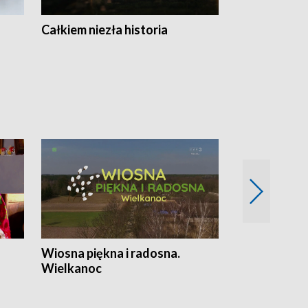
Całkiem niezła historia
Sanatoria
Wiosna piękna i radosna.
Gwiazdy od 
Wielkanoc
gwiazdki