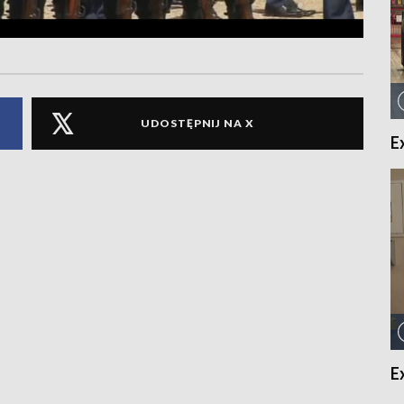
UDOSTĘPNIJ NA X
E
E