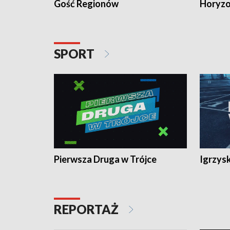
Gość Regionów
Horyzo
SPORT
Pierwsza Druga w Trójce
Igrzys
REPORTAŻ