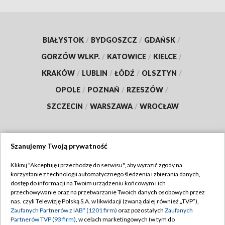
BIAŁYSTOK
/
BYDGOSZCZ
/
GDAŃSK
/
GORZÓW WLKP.
/
KATOWICE
/
KIELCE
/
KRAKÓW
/
LUBLIN
/
ŁÓDŹ
/
OLSZTYN
/
OPOLE
/
POZNAŃ
/
RZESZÓW
/
SZCZECIN
/
WARSZAWA
/
WROCŁAW
Szanujemy Twoją prywatność
Dołącz do nas:
Kliknij "Akceptuję i przechodzę do serwisu", aby wyrazić zgody na
korzystanie z technologii automatycznego śledzenia i zbierania danych,
TVP
dostęp do informacji na Twoim urządzeniu końcowym i ich
Abonament TVP
przechowywanie oraz na przetwarzanie Twoich danych osobowych przez
Regulamin TVP
nas, czyli Telewizję Polską S.A. w likwidacji (zwaną dalej również „TVP”),
Emisja w TVP
Polityka prywatności
Zaufanych Partnerów z IAB* (1201 firm)
oraz pozostałych
Zaufanych
Partnerów TVP (93 firm)
, w celach marketingowych (w tym do
Centrum informacji TVP