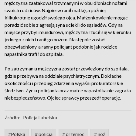
mężczyzna zaatakował trzymanymi w obu dłoniach nożami
swoich rodziców. Najpierw ranił matkę, a później
kilkukrotnie ugodził swojego ojca. Małżonkowie nie mogąc
poradzić sobie z agresją syna uciekli do sąsiadów. Gdy na
miejsce przybyli mundurowi, mężczyzna rzucił się w kierunku
jednego z nich i ranił go nożem. Następnie został
obezwładniony, a ranny policjant podobnie jak rodzice
napastnika trafił do szpitala.
Po zatrzymaniu mężczyzna został przewieziony do szpitala,
gdzie przebywa na oddziale psychiatrycznym. Dokładne
okoliczności i przebieg zdarzenia wyjaśni prokuratorskie
śledztwo. Życiu policjanta oraz matce napastnika nie zagraża
niebezpieczeństwo. Ojciec sprawcy przeszedł operację.
Źródło:
Policja Lubelska
#Polska
# policja
# przemoc
# nóż