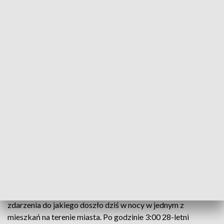
Noże napastnika (fot. Policja Lubelska)
Dziś w nocy 28-letni mieszkaniec Krasnegostawu
(Lubelszczyzna) zaatakował nożami swoich
rodziców. Gdy małżeństwo schroniło się u
sąsiadów, rzucił się na interweniujących
policjantów. Rodzice napastnika oraz jeden z
funkcjonariuszy trafili do szpitala.
Policjanci wraz z prokuratorem wyjaśniają okoliczności
zdarzenia do jakiego doszło dziś w nocy w jednym z
mieszkań na terenie miasta. Po godzinie 3:00 28-letni