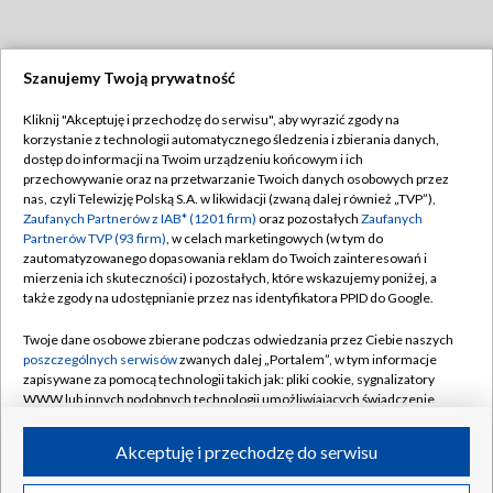
Szanujemy Twoją prywatność
Dołącz do nas:
Kliknij "Akceptuję i przechodzę do serwisu", aby wyrazić zgody na
korzystanie z technologii automatycznego śledzenia i zbierania danych,
TVP
dostęp do informacji na Twoim urządzeniu końcowym i ich
Abonament TVP
przechowywanie oraz na przetwarzanie Twoich danych osobowych przez
Regulamin TVP
nas, czyli Telewizję Polską S.A. w likwidacji (zwaną dalej również „TVP”),
Emisja w TVP
Polityka prywatności
Zaufanych Partnerów z IAB* (1201 firm)
oraz pozostałych
Zaufanych
Partnerów TVP (93 firm)
, w celach marketingowych (w tym do
Centrum informacji TVP
Moje zgody
zautomatyzowanego dopasowania reklam do Twoich zainteresowań i
mierzenia ich skuteczności) i pozostałych, które wskazujemy poniżej, a
Naziemna Telewizja Cyfrowa
Pomoc
także zgody na udostępnianie przez nas identyfikatora PPID do Google.
Sklep TVP
Biuro reklamy
Twoje dane osobowe zbierane podczas odwiedzania przez Ciebie naszych
Rada Programowa
Kontakt
poszczególnych serwisów
zwanych dalej „Portalem”, w tym informacje
zapisywane za pomocą technologii takich jak: pliki cookie, sygnalizatory
System NOS
WWW lub innych podobnych technologii umożliwiających świadczenie
dopasowanych i bezpiecznych usług, personalizację treści oraz reklam,
Informacje o nadawcy
Kanały
udostępnianie funkcji mediów społecznościowych oraz analizowanie
Akceptuję i przechodzę do serwisu
ruchu w Internecie.
Program dla prasy
©2026 Telewizja Polska S.A. w likwidacji