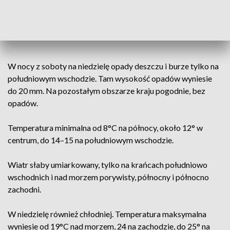
pic.twitter.com/aY9hnvAiHj
— IMGW-PIB METEO POLSKA (@IMGWmeteo)
August 6,
2022
W nocy z soboty na niedzielę opady deszczu i burze tylko na
południowym wschodzie. Tam wysokość opadów wyniesie
do 20 mm. Na pozostałym obszarze kraju pogodnie, bez
opadów.
Temperatura minimalna od 8°C na północy, około 12° w
centrum, do 14–15 na południowym wschodzie.
Wiatr słaby umiarkowany, tylko na krańcach południowo
wschodnich i nad morzem porywisty, północny i północno
zachodni.
W niedzielę również chłodniej. Temperatura maksymalna
wyniesie od 19°C nad morzem, 24 na zachodzie, do 25° na