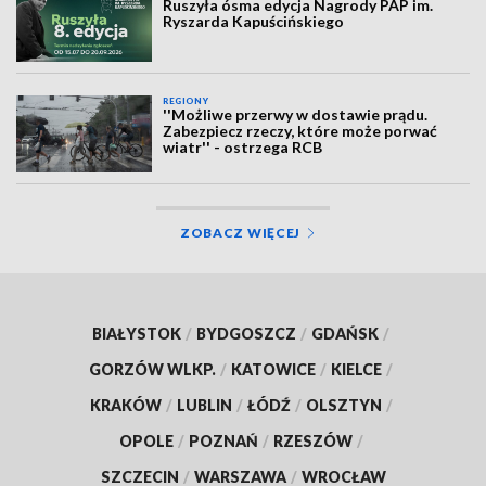
Ruszyła ósma edycja Nagrody PAP im.
Ryszarda Kapuścińskiego
REGIONY
''Możliwe przerwy w dostawie prądu.
Zabezpiecz rzeczy, które może porwać
wiatr'' - ostrzega RCB
ZOBACZ WIĘCEJ
BIAŁYSTOK
/
BYDGOSZCZ
/
GDAŃSK
/
GORZÓW WLKP.
/
KATOWICE
/
KIELCE
/
KRAKÓW
/
LUBLIN
/
ŁÓDŹ
/
OLSZTYN
/
OPOLE
/
POZNAŃ
/
RZESZÓW
/
SZCZECIN
/
WARSZAWA
/
WROCŁAW