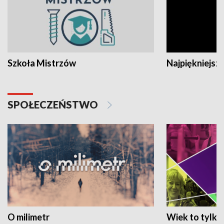
Szkoła Mistrzów
Najpiękniejsze
SPOŁECZEŃSTWO
O milimetr
Wiek to tylko 