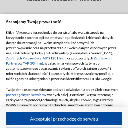
Szanujemy Twoją prywatność
Dołącz do nas:
Kliknij "Akceptuję i przechodzę do serwisu", aby wyrazić zgody na
korzystanie z technologii automatycznego śledzenia i zbierania danych,
TVP
dostęp do informacji na Twoim urządzeniu końcowym i ich
Abonament TVP
przechowywanie oraz na przetwarzanie Twoich danych osobowych przez
Regulamin TVP
nas, czyli Telewizję Polską S.A. w likwidacji (zwaną dalej również „TVP”),
Emisja w TVP
Zaufanych Partnerów z IAB* (1201 firm)
oraz pozostałych
Zaufanych
Polityka prywatności
Partnerów TVP (93 firm)
, w celach marketingowych (w tym do
Centrum informacji TVP
Moje zgody
zautomatyzowanego dopasowania reklam do Twoich zainteresowań i
mierzenia ich skuteczności) i pozostałych, które wskazujemy poniżej, a
Naziemna Telewizja Cyfrowa
Pomoc
także zgody na udostępnianie przez nas identyfikatora PPID do Google.
Sklep TVP
Biuro reklamy
Twoje dane osobowe zbierane podczas odwiedzania przez Ciebie naszych
Rada Programowa
poszczególnych serwisów
zwanych dalej „Portalem”, w tym informacje
Kontakt
zapisywane za pomocą technologii takich jak: pliki cookie, sygnalizatory
System NOS
WWW lub innych podobnych technologii umożliwiających świadczenie
dopasowanych i bezpiecznych usług, personalizację treści oraz reklam,
Informacje o nadawcy
Kanały
udostępnianie funkcji mediów społecznościowych oraz analizowanie
Akceptuję i przechodzę do serwisu
ruchu w Internecie.
Program dla prasy
©2026 Telewizja Polska S.A. w likwidacji