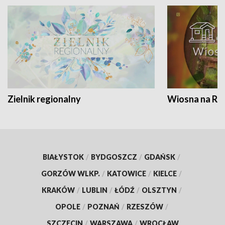
Zielnik regionalny
Wiosna na RO
BIAŁYSTOK
/
BYDGOSZCZ
/
GDAŃSK
/
GORZÓW WLKP.
/
KATOWICE
/
KIELCE
/
KRAKÓW
/
LUBLIN
/
ŁÓDŹ
/
OLSZTYN
/
OPOLE
/
POZNAŃ
/
RZESZÓW
/
SZCZECIN
/
WARSZAWA
/
WROCŁAW