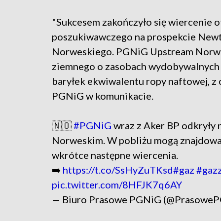
"Sukcesem zakończyło się wiercenie 
poszukiwawczego na prospekcie Newt (
Norweskiego. PGNiG Upstream Norway 
ziemnego o zasobach wydobywalnych 
baryłek ekwiwalentu ropy naftowej, z 
PGNiG w komunikacie.
🇳🇴
#PGNiG
wraz z Aker BP odkryły 
Norweskim. W pobliżu mogą znajdować 
wkrótce następne wiercenia.
➡️
https://t.co/SsHyZuTKsd
#gaz
#gaz
pic.twitter.com/8HFJK7q6AY
— Biuro Prasowe PGNiG (@Prasowe