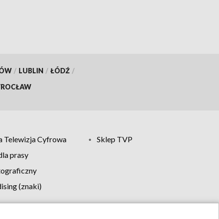
KÓW
/
LUBLIN
/
ŁÓDŹ
/
ROCŁAW
 Telewizja Cyfrowa
Sklep TVP
la prasy
tograficzny
sing (znaki)