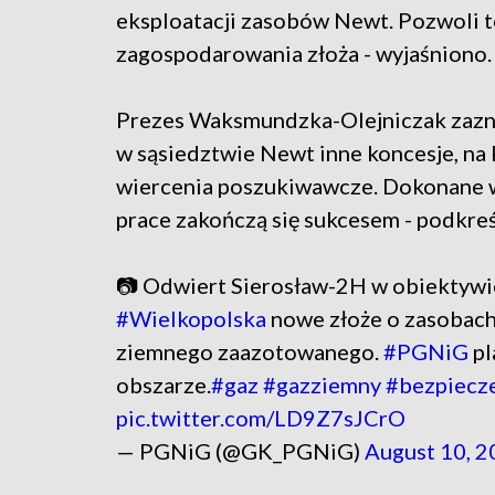
eksploatacji zasobów Newt. Pozwoli to
zagospodarowania złoża - wyjaśniono.
Prezes Waksmundzka-Olejniczak zazn
w sąsiedztwie Newt inne koncesje, na
wiercenia poszukiwawcze. Dokonane wł
prace zakończą się sukcesem - podkreśl
📷 Odwiert Sierosław-2H w obiektywi
#Wielkopolska
nowe złoże o zasobach
ziemnego zaazotowanego.
#PGNiG
pl
obszarze.
#gaz
#gazziemny
#bezpiecz
pic.twitter.com/LD9Z7sJCrO
— PGNiG (@GK_PGNiG)
August 10, 