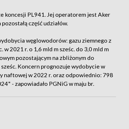
e koncesji PL941. Jej operatorem jest Aker
 pozostałą część udziałów.
wydobycia węglowodorów: gazu ziemnego z
. w 2021 r. o 1,6 mld m sześc. do 3,0 mld m
rajowym pozostającym na zbliżonym do
m sześc. Koncern prognozuje wydobycie w
py naftowej w 2022 r. oraz odpowiednio: 798
-2024" - zapowiadało PGNiG w maju br.