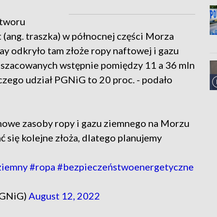
otworu
ang. traszka) w północnej części Morza
odkryło tam złoże ropy naftowej i gazu
szacowanych wstępnie pomiędzy 11 a 36 mln
czego udział PGNiG to 20 proc. - podało
nowe zasoby ropy i gazu ziemnego na Morzu
się kolejne złoża, dlatego planujemy
ziemny
#ropa
#bezpieczeństwoenergetyczne
PGNiG)
August 12, 2022