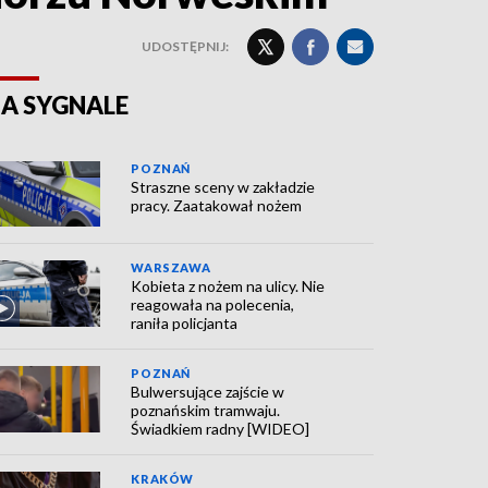
UDOSTĘPNIJ:
A SYGNALE
POZNAŃ
Straszne sceny w zakładzie
pracy. Zaatakował nożem
WARSZAWA
Kobieta z nożem na ulicy. Nie
reagowała na polecenia,
raniła policjanta
POZNAŃ
Bulwersujące zajście w
poznańskim tramwaju.
Świadkiem radny [WIDEO]
KRAKÓW