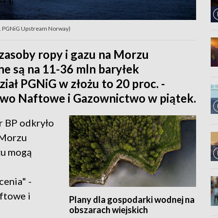
t. PGNiG Upstream Norway)
zasoby ropy i gazu na Morzu
e są na 11-36 mln baryłek
iał PGNiG w złożu to 20 proc. -
two Naftowe i Gazownictwo w piątek.
r BP odkryło
 Morzu
żu mogą
enia" -
ftowe i
Plany dla gospodarki wodnej na
obszarach wiejskich