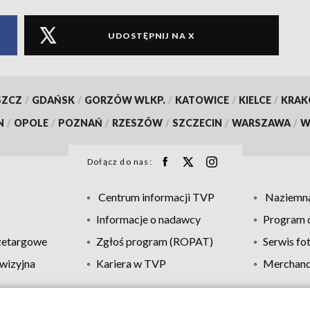
UDOSTĘPNIJ NA X
SZCZ
/
GDAŃSK
/
GORZÓW WLKP.
/
KATOWICE
/
KIELCE
/
KRA
N
/
OPOLE
/
POZNAŃ
/
RZESZÓW
/
SZCZECIN
/
WARSZAWA
/
W
Dołącz do nas:
Centrum informacji TVP
Naziemna
Informacje o nadawcy
Program d
zetargowe
Zgłoś program (ROPAT)
Serwis fo
wizyjna
Kariera w TVP
Merchandi