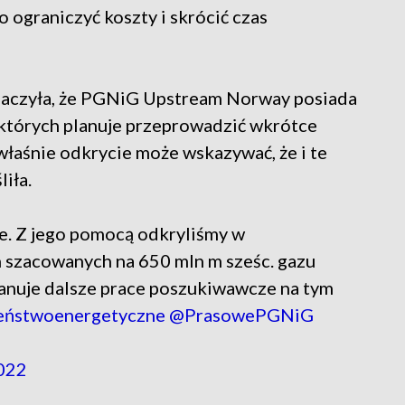
 ograniczyć koszty i skrócić czas
aczyła, że PGNiG Upstream Norway posiada
 których planuje przeprowadzić wkrótce
aśnie odkrycie może wskazywać, że i te
iła.
e. Z jego pomocą odkryliśmy w
 szacowanych na 650 mln m sześc. gazu
anuje dalsze prace poszukiwawcze na tym
eństwoenergetyczne
@PrasowePGNiG
2022