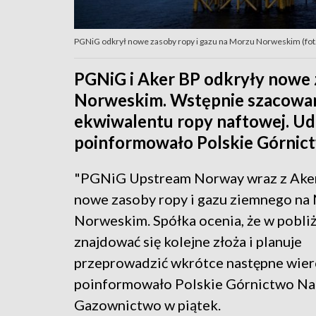
PGNiG odkrył nowe zasoby ropy i gazu na Morzu Norweskim (fo
PGNiG i Aker BP odkryły nowe 
Norweskim. Wstępnie szacowan
ekwiwalentu ropy naftowej. Udz
poinformowało Polskie Górnic
"PGNiG Upstream Norway wraz z Ake
nowe zasoby ropy i gazu ziemnego na
Norweskim. Spółka ocenia, że w pobli
znajdować się kolejne złoża i planuje
przeprowadzić wkrótce następne wierc
poinformowało Polskie Górnictwo Na
Gazownictwo w piątek.