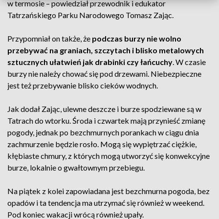
w termosie – powiedział przewodnik i edukator
Tatrzańskiego Parku Narodowego Tomasz Zając.
Przypomniał on także, że
podczas burzy nie wolno
przebywać na graniach, szczytach i blisko metalowych
sztucznych ułatwień jak drabinki czy łańcuchy
. W czasie
burzy nie należy chować się pod drzewami. Niebezpieczne
jest też przebywanie blisko cieków wodnych.
Jak dodał Zając, ulewne deszcze i burze spodziewane są w
Tatrach do wtorku. Środa i czwartek mają przynieść zmianę
pogody, jednak po bezchmurnych porankach w ciągu dnia
zachmurzenie będzie rosło. Mogą się wypiętrzać ciężkie,
kłębiaste chmury, z których mogą utworzyć się konwekcyjne
burze, lokalnie o gwałtownym przebiegu.
Na piątek z kolei zapowiadana jest bezchmurna pogoda, bez
opadów i ta tendencja ma utrzymać się również w weekend.
Pod koniec wakacji wrócą również upały.