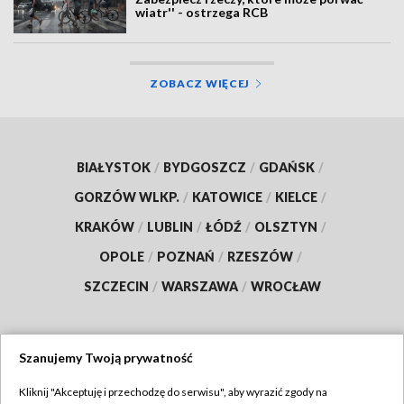
wiatr'' - ostrzega RCB
ZOBACZ WIĘCEJ
BIAŁYSTOK
/
BYDGOSZCZ
/
GDAŃSK
/
GORZÓW WLKP.
/
KATOWICE
/
KIELCE
/
KRAKÓW
/
LUBLIN
/
ŁÓDŹ
/
OLSZTYN
/
OPOLE
/
POZNAŃ
/
RZESZÓW
/
SZCZECIN
/
WARSZAWA
/
WROCŁAW
Szanujemy Twoją prywatność
Dołącz do nas:
Kliknij "Akceptuję i przechodzę do serwisu", aby wyrazić zgody na