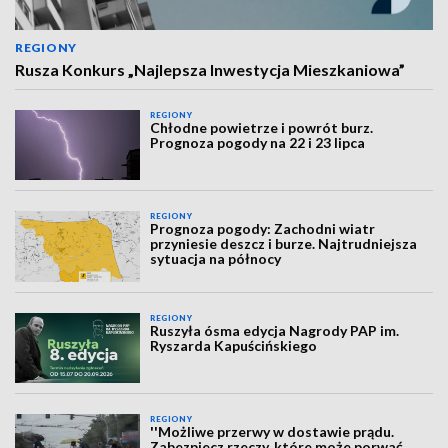
REGIONY
Rusza Konkurs „Najlepsza Inwestycja Mieszkaniowa”
REGIONY
Chłodne powietrze i powrót burz.
Prognoza pogody na 22 i 23 lipca
REGIONY
Prognoza pogody: Zachodni wiatr
przyniesie deszcz i burze. Najtrudniejsza
sytuacja na północy
REGIONY
Ruszyła ósma edycja Nagrody PAP im.
Ryszarda Kapuścińskiego
REGIONY
''Możliwe przerwy w dostawie prądu.
Zabezpiecz rzeczy, które może porwać