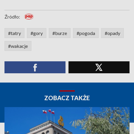
Źródło:
#tatry
#gory
#burze
#pogoda
#opady
#wakacje
ZOBACZ TAKŻE