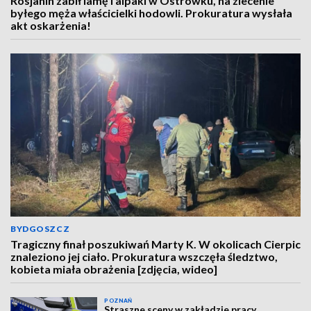
Rosjanin zabił lamę i alpaki w Ostrówku, na zlecenie
byłego męża właścicielki hodowli. Prokuratura wysłała
akt oskarżenia!
BYDGOSZCZ
Tragiczny finał poszukiwań Marty K. W okolicach Cierpic
znaleziono jej ciało. Prokuratura wszczęła śledztwo,
kobieta miała obrażenia [zdjęcia, wideo]
POZNAŃ
Straszne sceny w zakładzie pracy.