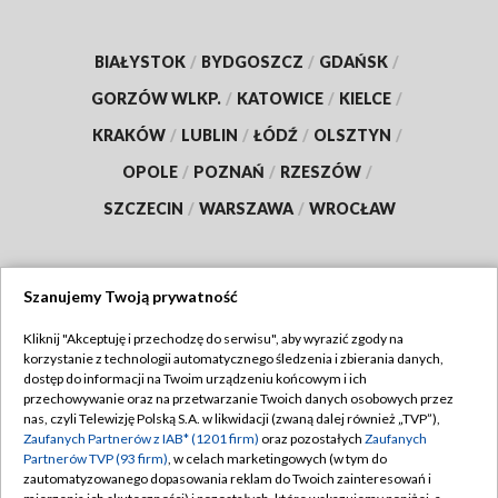
BIAŁYSTOK
/
BYDGOSZCZ
/
GDAŃSK
/
GORZÓW WLKP.
/
KATOWICE
/
KIELCE
/
KRAKÓW
/
LUBLIN
/
ŁÓDŹ
/
OLSZTYN
/
OPOLE
/
POZNAŃ
/
RZESZÓW
/
SZCZECIN
/
WARSZAWA
/
WROCŁAW
Szanujemy Twoją prywatność
Dołącz do nas:
Kliknij "Akceptuję i przechodzę do serwisu", aby wyrazić zgody na
korzystanie z technologii automatycznego śledzenia i zbierania danych,
TVP
dostęp do informacji na Twoim urządzeniu końcowym i ich
Abonament TVP
przechowywanie oraz na przetwarzanie Twoich danych osobowych przez
Regulamin TVP
nas, czyli Telewizję Polską S.A. w likwidacji (zwaną dalej również „TVP”),
Emisja w TVP
Polityka prywatności
Zaufanych Partnerów z IAB* (1201 firm)
oraz pozostałych
Zaufanych
Partnerów TVP (93 firm)
, w celach marketingowych (w tym do
Centrum informacji TVP
Moje zgody
zautomatyzowanego dopasowania reklam do Twoich zainteresowań i