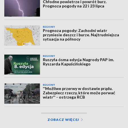
Chłodne powietrze i powrót burz.
Prognoza pogody na 22 i 23 lipca
REGIONY
Prognoza pogody: Zachodni wiatr
przyniesie deszcz i burze. Najtrudniejsza
sytuacja na północy
REGIONY
Ruszyła ósma edycja Nagrody PAP im.
Ryszarda Kapuścińskiego
REGIONY
''Możliwe przerwy w dostawie prądu.
Zabezpiecz rzeczy, które może porwać
wiatr'' - ostrzega RCB
ZOBACZ WIĘCEJ