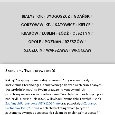
BIAŁYSTOK
/
BYDGOSZCZ
/
GDAŃSK
/
GORZÓW WLKP.
/
KATOWICE
/
KIELCE
/
KRAKÓW
/
LUBLIN
/
ŁÓDŹ
/
OLSZTYN
/
OPOLE
/
POZNAŃ
/
RZESZÓW
/
SZCZECIN
/
WARSZAWA
/
WROCŁAW
Szanujemy Twoją prywatność
Dołącz do nas:
Kliknij "Akceptuję i przechodzę do serwisu", aby wyrazić zgody na
korzystanie z technologii automatycznego śledzenia i zbierania danych,
TVP
dostęp do informacji na Twoim urządzeniu końcowym i ich
Abonament TVP
przechowywanie oraz na przetwarzanie Twoich danych osobowych przez
Regulamin TVP
nas, czyli Telewizję Polską S.A. w likwidacji (zwaną dalej również „TVP”),
Emisja w TVP
Polityka prywatności
Zaufanych Partnerów z IAB* (1201 firm)
oraz pozostałych
Zaufanych
Partnerów TVP (93 firm)
, w celach marketingowych (w tym do
Centrum informacji TVP
Moje zgody
zautomatyzowanego dopasowania reklam do Twoich zainteresowań i