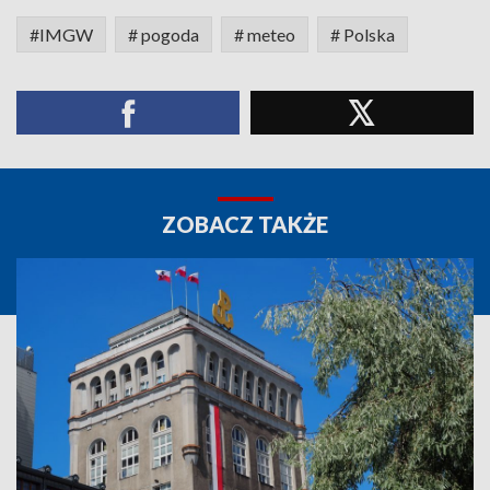
#IMGW
# pogoda
# meteo
# Polska
ZOBACZ TAKŻE