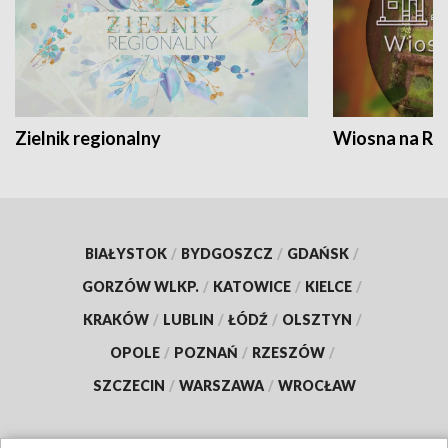
Zielnik regionalny
Wiosna na RO
BIAŁYSTOK
/
BYDGOSZCZ
/
GDAŃSK
/
GORZÓW WLKP.
/
KATOWICE
/
KIELCE
/
KRAKÓW
/
LUBLIN
/
ŁÓDŹ
/
OLSZTYN
/
OPOLE
/
POZNAŃ
/
RZESZÓW
/
SZCZECIN
/
WARSZAWA
/
WROCŁAW