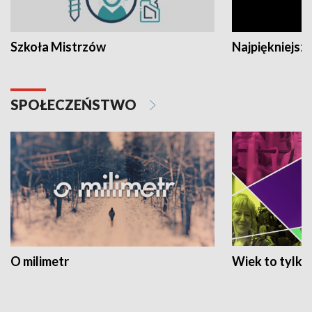
Szkoła Mistrzów
Najpiękniejsze
SPOŁECZEŃSTWO
O milimetr
Wiek to tylko 