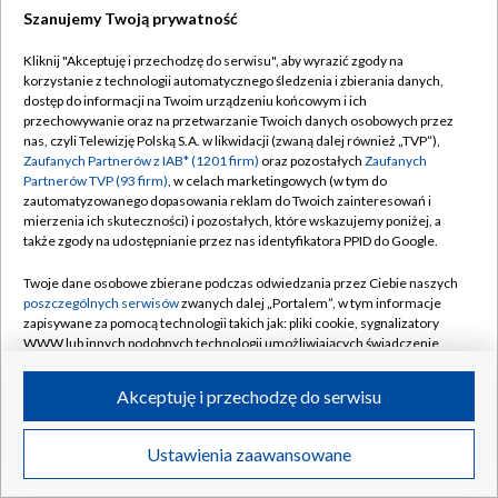
Szanujemy Twoją prywatność
Dołącz do nas:
Kliknij "Akceptuję i przechodzę do serwisu", aby wyrazić zgody na
korzystanie z technologii automatycznego śledzenia i zbierania danych,
TVP
dostęp do informacji na Twoim urządzeniu końcowym i ich
Abonament TVP
przechowywanie oraz na przetwarzanie Twoich danych osobowych przez
Regulamin TVP
nas, czyli Telewizję Polską S.A. w likwidacji (zwaną dalej również „TVP”),
Emisja w TVP
Zaufanych Partnerów z IAB* (1201 firm)
oraz pozostałych
Zaufanych
Polityka prywatności
Partnerów TVP (93 firm)
, w celach marketingowych (w tym do
Centrum informacji TVP
Moje zgody
zautomatyzowanego dopasowania reklam do Twoich zainteresowań i
mierzenia ich skuteczności) i pozostałych, które wskazujemy poniżej, a
Naziemna Telewizja Cyfrowa
Pomoc
także zgody na udostępnianie przez nas identyfikatora PPID do Google.
Sklep TVP
Biuro reklamy
Twoje dane osobowe zbierane podczas odwiedzania przez Ciebie naszych
Rada Programowa
poszczególnych serwisów
zwanych dalej „Portalem”, w tym informacje
Kontakt
zapisywane za pomocą technologii takich jak: pliki cookie, sygnalizatory
System NOS
WWW lub innych podobnych technologii umożliwiających świadczenie
dopasowanych i bezpiecznych usług, personalizację treści oraz reklam,
Informacje o nadawcy
Kanały
udostępnianie funkcji mediów społecznościowych oraz analizowanie
Akceptuję i przechodzę do serwisu
ruchu w Internecie.
Program dla prasy
©2026 Telewizja Polska S.A. w likwidacji
Biuro Reklamy
Twoje dane osobowe zbierane podczas odwiedzania przez Ciebie
Ustawienia zaawansowane
poszczególnych serwisów
na Portalu, takie jak adresy IP, identyfikatory
Ogłoszenie przetargowe
Twoich urządzeń końcowych i identyfikatory plików cookie, informacje o