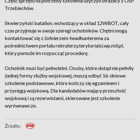
Część sprzętu na potrzeby szkolenia użyczyli strażacy z OSP
Trzebiechów.
Skwierzyński batalion, wchodzący w skład 12WBOT, cały
czas przyjmuje w swoje szeregi ochotników. Chętni mogą
kontaktować się z żołnierzem-headhunterema za
pośrednictwem portalu rekruterzy.terytorialsi.wp.mil.pl,
który pomoże im rozpocząć procedurę.
Ochotnik musi być pełnoletni. Osoby, które dotąd nie pełniły
żadnej formy służby wojskowej, muszą odbyć 16-dniowe
szkolenie podstawowe, które kończy się egzaminem i
przysięgą wojskową. Dla kandydatów mający przeszłość
wojskową i są rezerwistami, skierowane jest szkolenie
wyrównawcze.
Źródło: