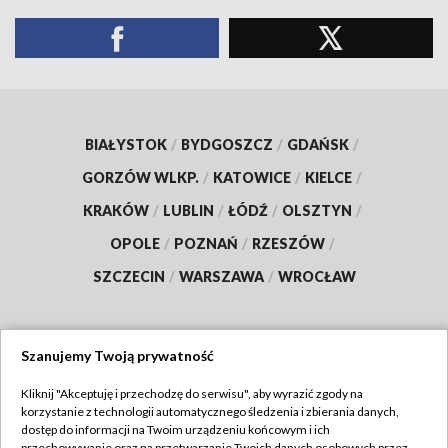
BIAŁYSTOK
/
BYDGOSZCZ
/
GDAŃSK
/
GORZÓW WLKP.
/
KATOWICE
/
KIELCE
/
KRAKÓW
/
LUBLIN
/
ŁÓDŹ
/
OLSZTYN
/
OPOLE
/
POZNAŃ
/
RZESZÓW
/
SZCZECIN
/
WARSZAWA
/
WROCŁAW
Szanujemy Twoją prywatność
Dołącz do nas:
Kliknij "Akceptuję i przechodzę do serwisu", aby wyrazić zgody na
korzystanie z technologii automatycznego śledzenia i zbierania danych,
TVP
dostęp do informacji na Twoim urządzeniu końcowym i ich
przechowywanie oraz na przetwarzanie Twoich danych osobowych przez