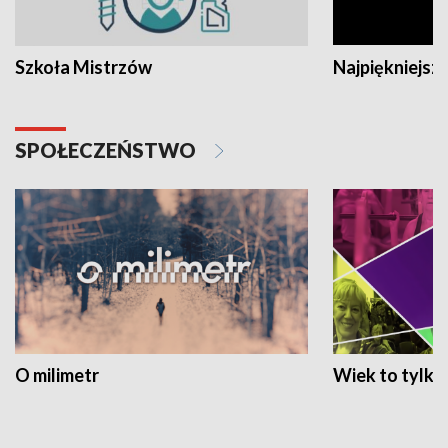
Szkoła Mistrzów
Najpiękniejsze
SPOŁECZEŃSTWO
O milimetr
Wiek to tylko 