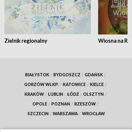
Zielnik regionalny
Wiosna na RO
BIAŁYSTOK
/
BYDGOSZCZ
/
GDAŃSK
/
GORZÓW WLKP.
/
KATOWICE
/
KIELCE
/
KRAKÓW
/
LUBLIN
/
ŁÓDŹ
/
OLSZTYN
/
OPOLE
/
POZNAŃ
/
RZESZÓW
/
SZCZECIN
/
WARSZAWA
/
WROCŁAW