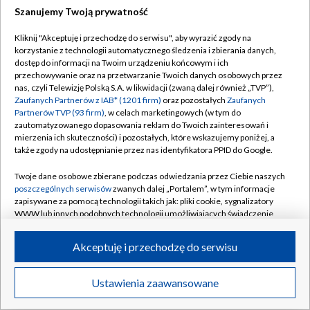
Szanujemy Twoją prywatność
Dołącz do nas:
Kliknij "Akceptuję i przechodzę do serwisu", aby wyrazić zgody na
korzystanie z technologii automatycznego śledzenia i zbierania danych,
TVP
dostęp do informacji na Twoim urządzeniu końcowym i ich
Abonament TVP
przechowywanie oraz na przetwarzanie Twoich danych osobowych przez
Regulamin TVP
nas, czyli Telewizję Polską S.A. w likwidacji (zwaną dalej również „TVP”),
Emisja w TVP
Zaufanych Partnerów z IAB* (1201 firm)
oraz pozostałych
Zaufanych
Polityka prywatności
Partnerów TVP (93 firm)
, w celach marketingowych (w tym do
Centrum informacji TVP
Moje zgody
zautomatyzowanego dopasowania reklam do Twoich zainteresowań i
mierzenia ich skuteczności) i pozostałych, które wskazujemy poniżej, a
Naziemna Telewizja Cyfrowa
Pomoc
także zgody na udostępnianie przez nas identyfikatora PPID do Google.
Sklep TVP
Biuro reklamy
Twoje dane osobowe zbierane podczas odwiedzania przez Ciebie naszych
Rada Programowa
poszczególnych serwisów
zwanych dalej „Portalem”, w tym informacje
Kontakt
zapisywane za pomocą technologii takich jak: pliki cookie, sygnalizatory
System NOS
WWW lub innych podobnych technologii umożliwiających świadczenie
dopasowanych i bezpiecznych usług, personalizację treści oraz reklam,
Informacje o nadawcy
Kanały
udostępnianie funkcji mediów społecznościowych oraz analizowanie
Akceptuję i przechodzę do serwisu
ruchu w Internecie.
Program dla prasy
©2026 Telewizja Polska S.A. w likwidacji
Biuro Reklamy
Twoje dane osobowe zbierane podczas odwiedzania przez Ciebie
Ustawienia zaawansowane
poszczególnych serwisów
na Portalu, takie jak adresy IP, identyfikatory
Ogłoszenie przetargowe
Twoich urządzeń końcowych i identyfikatory plików cookie, informacje o