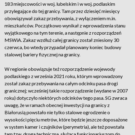
183 miejscowości w woj. lubelskim i w woj. podlaskim
przylegające do tej granicy. Tam przez dziesięć miesięcy
obowiązywał zakaz przebywania, z wyłączeniem m.in.
mieszkańców. Początkowo wynikał z wprowadzenia stanu
wyjątkowego na tym terenie, a następnie z rozporządzeń
MSWiA. Zakaz wzdłuż całej granicy został zniesiony 30
czerwca, bo wtedy przypadał planowany koniec budowy
stalowej bariery fizycznej na granicy.
W regionie obowiązuje też rozporządzenie wojewody
podlaskiego z września 2021 roku, którym wprowadzony
został zakaz przebywania na całym odcinku pasa drogi
granicznej; wcześniej takie rozporządzenie (wydane w 2007
roku) dotyczyło niektórych odcinków tego pasa. SG zwraca
uwagę, że w ramach obecnej inwestycji na granicy z
Białorusią powstało nie tylko stalowe ogrodzenie o
wysokości pięciu metrów, które będzie jeszcze doposażone
w system kamer i czujników (perymetria), ale też powstała
tam tzw. droga techniczna, służąca funkcjonariuszom do