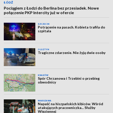
ŁÓDŹ
Pociągiem z Łodzi do Berlina bez przesiadek. Nowe
połączenie PKP Intercity już w ofercie
SZCZECIN
Potrącenie na pasach. Kobieta trafiła do
szpitala
OLSZTYN
Tragiczne zdarzenie. Nie żyją dwie osoby
KRAKÓW
Spór Chrzanowa i Trzebini o przebieg
obwodnicy
WARSZAWA
Napaść na hiszpańskich kibiców. Wśród
atakujących pracowniczka... Służby
Więziennej