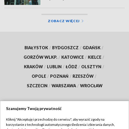
ZOBACZ WIĘCEJ
BIAŁYSTOK
/
BYDGOSZCZ
/
GDAŃSK
/
GORZÓW WLKP.
/
KATOWICE
/
KIELCE
/
KRAKÓW
/
LUBLIN
/
ŁÓDŹ
/
OLSZTYN
/
OPOLE
/
POZNAŃ
/
RZESZÓW
/
SZCZECIN
/
WARSZAWA
/
WROCŁAW
Szanujemy Twoją prywatność
Dołącz do nas:
Kliknij "Akceptuję i przechodzę do serwisu", aby wyrazić zgody na
korzystanie z technologii automatycznego śledzenia i zbierania danych,
TVP