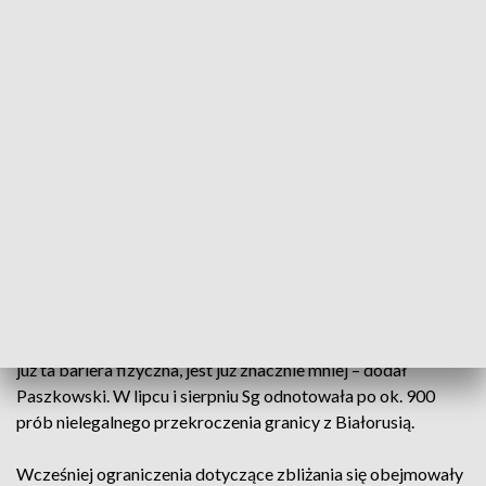
przebiegać w spokoju, a wykonawcy mieli swobodną
możliwość, właśnie w tym bezpośrednim terytorium tego
ogrodzenia, wykonywać swoje czynności – zaznaczył.
Wyraził nadzieję, że prace przy zaporze elektronicznej będą
niebawem ukończone i nie będzie potrzeby wydłużania tych
ograniczeń. Według zapowiedzi SG, wszystko powinno być
gotowe i w pełni funkcjonalne na przełomie listopada i
grudnia.
– Miejmy nadzieję, że również sytuacja dotycząca tej presji
migracyjnej też będzie korzystnie się zmieniała, oprócz tego,
że i tak przecież tych naruszeń granicy wskutek tego, że jest
już ta bariera fizyczna, jest już znacznie mniej – dodał
Paszkowski. W lipcu i sierpniu Sg odnotowała po ok. 900
prób nielegalnego przekroczenia granicy z Białorusią.
Wcześniej ograniczenia dotyczące zbliżania się obejmowały