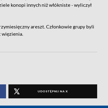
ziele konopi innych niż włókniste - wyliczył
zymiesięczny areszt. Członkowie grupy byli
t więzienia.
UDOSTĘPNIJ NA X