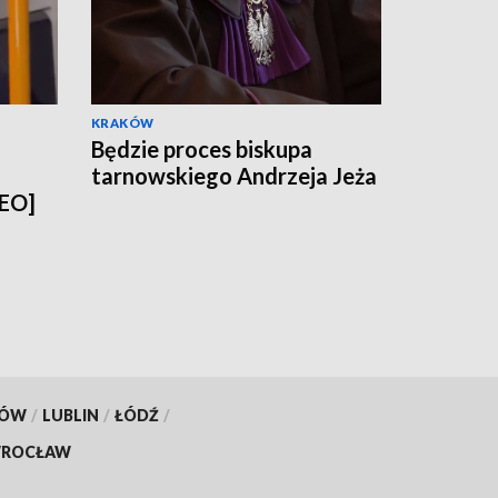
KRAKÓW
Będzie proces biskupa
tarnowskiego Andrzeja Jeża
DEO]
KÓW
/
LUBLIN
/
ŁÓDŹ
/
ROCŁAW