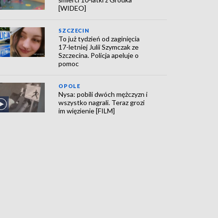
[WIDEO]
SZCZECIN
To już tydzień od zaginięcia
17-letniej Julii Szymczak ze
Szczecina. Policja apeluje o
pomoc
OPOLE
Nysa: pobili dwóch mężczyzn i
wszystko nagrali. Teraz grozi
im więzienie [FILM]