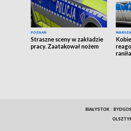
POZNAŃ
WARSZ
Straszne sceny w zakładzie
Kobie
pracy. Zaatakował nożem
reago
raniła
BIAŁYSTOK
/
BYDGO
OLSZTY