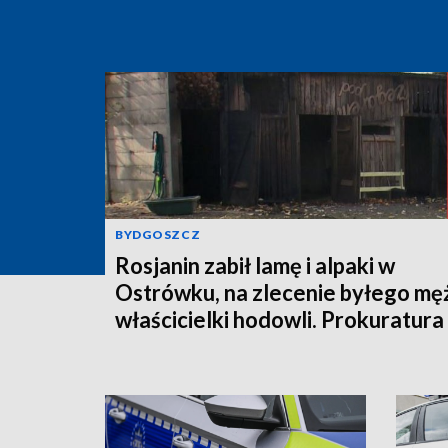
BYDGOSZCZ
Rosjanin zabił lamę i alpaki w
Ostrówku, na zlecenie byłego mę
właścicielki hodowli. Prokuratura
wysłała akt oskarżenia!