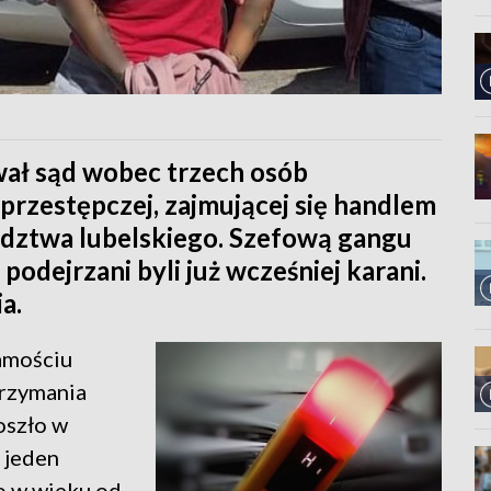
wał sąd wobec trzech osób
przestępczej, zajmującej się handlem
dztwa lubelskiego. Szefową gangu
podejrzani byli już wcześniej karani.
a.
amościu
trzymania
oszło w
i jeden
o w wieku od