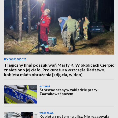
BYDGOSZCZ
Tragiczny finał poszukiwań Marty K. W okolicach Cierpic
znaleziono jej ciało. Prokuratura wszczęła śledztwo,
kobieta miała obrażenia [zdjęcia, wideo]
POZNAŃ
Straszne sceny w zakładzie pracy.
Zaatakował nożem
WARSZAWA
Kobieta z nożem na ulicy. Nie reagowała