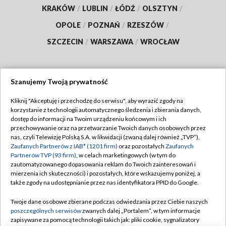
KRAKÓW
/
LUBLIN
/
ŁÓDŹ
/
OLSZTYN
/
OPOLE
/
POZNAŃ
/
RZESZÓW
/
SZCZECIN
/
WARSZAWA
/
WROCŁAW
Szanujemy Twoją prywatność
Dołącz do nas:
Kliknij "Akceptuję i przechodzę do serwisu", aby wyrazić zgody na
korzystanie z technologii automatycznego śledzenia i zbierania danych,
TVP
dostęp do informacji na Twoim urządzeniu końcowym i ich
Abonament TVP
przechowywanie oraz na przetwarzanie Twoich danych osobowych przez
Regulamin TVP
nas, czyli Telewizję Polską S.A. w likwidacji (zwaną dalej również „TVP”),
Emisja w TVP
Polityka prywatności
Zaufanych Partnerów z IAB* (1201 firm)
oraz pozostałych
Zaufanych
Partnerów TVP (93 firm)
, w celach marketingowych (w tym do
Centrum informacji TVP
Moje zgody
zautomatyzowanego dopasowania reklam do Twoich zainteresowań i
mierzenia ich skuteczności) i pozostałych, które wskazujemy poniżej, a
Naziemna Telewizja Cyfrowa
Pomoc
także zgody na udostępnianie przez nas identyfikatora PPID do Google.
Sklep TVP
Biuro reklamy
Twoje dane osobowe zbierane podczas odwiedzania przez Ciebie naszych
Rada Programowa
Kontakt
poszczególnych serwisów
zwanych dalej „Portalem”, w tym informacje
zapisywane za pomocą technologii takich jak: pliki cookie, sygnalizatory
System NOS