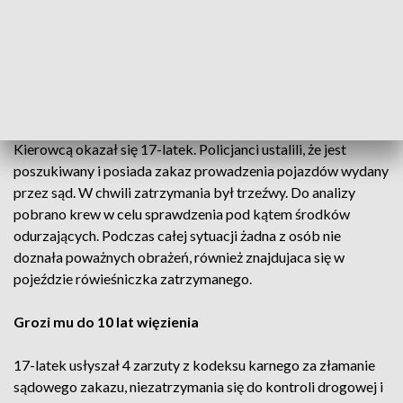
Batalionów Chłopskich i Lazurowej, gdzie stracił panowanie
nad osobówką i uderzył w sygnalizator drogowy. To nadal nie
powstrzymało młodego mężczyzny. Wybiegł z pojazdu i
zaczął uciekać pieszo. Po przebiegnięciu kilkudziesięciu
metrów był już w rękach mundurowych.
Kierowcą okazał się 17-latek. Policjanci ustalili, że jest
poszukiwany i posiada zakaz prowadzenia pojazdów wydany
przez sąd. W chwili zatrzymania był trzeźwy. Do analizy
pobrano krew w celu sprawdzenia pod kątem środków
odurzających. Podczas całej sytuacji żadna z osób nie
doznała poważnych obrażeń, również znajdujaca się w
pojeździe rówieśniczka zatrzymanego.
Grozi mu do 10 lat więzienia
17-latek usłyszał 4 zarzuty z kodeksu karnego za złamanie
sądowego zakazu, niezatrzymania się do kontroli drogowej i