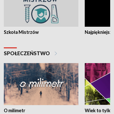
Szkoła Mistrzów
Najpiękniejsze
SPOŁECZEŃSTWO
O milimetr
Wiek to tylko 