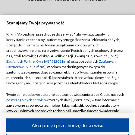
Szanujemy Twoją prywatność
Dołącz do nas:
Kliknij "Akceptuję i przechodzę do serwisu", aby wyrazić zgody na
korzystanie z technologii automatycznego śledzenia i zbierania danych,
TVP
dostęp do informacji na Twoim urządzeniu końcowym i ich
Abonament TVP
przechowywanie oraz na przetwarzanie Twoich danych osobowych przez
Regulamin TVP
nas, czyli Telewizję Polską S.A. w likwidacji (zwaną dalej również „TVP”),
Emisja w TVP
Zaufanych Partnerów z IAB* (1201 firm)
oraz pozostałych
Zaufanych
Polityka prywatności
Partnerów TVP (93 firm)
, w celach marketingowych (w tym do
Centrum informacji TVP
Moje zgody
zautomatyzowanego dopasowania reklam do Twoich zainteresowań i
mierzenia ich skuteczności) i pozostałych, które wskazujemy poniżej, a
Naziemna Telewizja Cyfrowa
Pomoc
także zgody na udostępnianie przez nas identyfikatora PPID do Google.
Sklep TVP
Biuro reklamy
Twoje dane osobowe zbierane podczas odwiedzania przez Ciebie naszych
Rada Programowa
poszczególnych serwisów
zwanych dalej „Portalem”, w tym informacje
Kontakt
zapisywane za pomocą technologii takich jak: pliki cookie, sygnalizatory
System NOS
WWW lub innych podobnych technologii umożliwiających świadczenie
dopasowanych i bezpiecznych usług, personalizację treści oraz reklam,
Informacje o nadawcy
Kanały
udostępnianie funkcji mediów społecznościowych oraz analizowanie
Akceptuję i przechodzę do serwisu
ruchu w Internecie.
Program dla prasy
©2026 Telewizja Polska S.A. w likwidacji