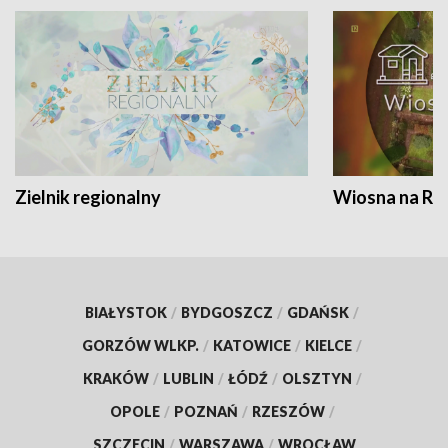
Zielnik regionalny
Wiosna na RO
BIAŁYSTOK
/
BYDGOSZCZ
/
GDAŃSK
/
GORZÓW WLKP.
/
KATOWICE
/
KIELCE
/
KRAKÓW
/
LUBLIN
/
ŁÓDŹ
/
OLSZTYN
/
OPOLE
/
POZNAŃ
/
RZESZÓW
/
SZCZECIN
/
WARSZAWA
/
WROCŁAW