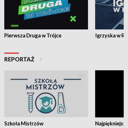
Pierwsza Druga w Trójce
Igrzyska w R
REPORTAŻ
Szkoła Mistrzów
Najpiękniejsze