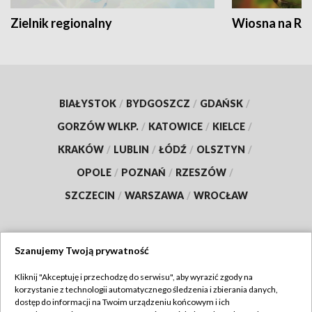
Zielnik regionalny
Wiosna na RO
BIAŁYSTOK
/
BYDGOSZCZ
/
GDAŃSK
/
GORZÓW WLKP.
/
KATOWICE
/
KIELCE
/
KRAKÓW
/
LUBLIN
/
ŁÓDŹ
/
OLSZTYN
/
OPOLE
/
POZNAŃ
/
RZESZÓW
/
SZCZECIN
/
WARSZAWA
/
WROCŁAW
Szanujemy Twoją prywatność
Dołącz do nas:
Kliknij "Akceptuję i przechodzę do serwisu", aby wyrazić zgody na
korzystanie z technologii automatycznego śledzenia i zbierania danych,
TVP
dostęp do informacji na Twoim urządzeniu końcowym i ich