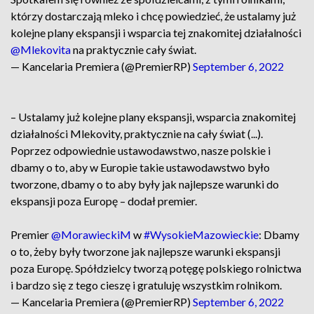
którzy dostarczają mleko i chcę powiedzieć, że ustalamy już
kolejne plany ekspansji i wsparcia tej znakomitej działalności
@Mlekovita
na praktycznie cały świat.
— Kancelaria Premiera (@PremierRP)
September 6, 2022
– Ustalamy już kolejne plany ekspansji, wsparcia znakomitej
działalności Mlekovity, praktycznie na cały świat (...).
Poprzez odpowiednie ustawodawstwo, nasze polskie i
dbamy o to, aby w Europie takie ustawodawstwo było
tworzone, dbamy o to aby były jak najlepsze warunki do
ekspansji poza Europę – dodał premier.
Premier
@MorawieckiM
w
#WysokieMazowieckie
: Dbamy
o to, żeby były tworzone jak najlepsze warunki ekspansji
poza Europę. Spółdzielcy tworzą potęgę polskiego rolnictwa
i bardzo się z tego cieszę i gratuluję wszystkim rolnikom.
— Kancelaria Premiera (@PremierRP)
September 6, 2022