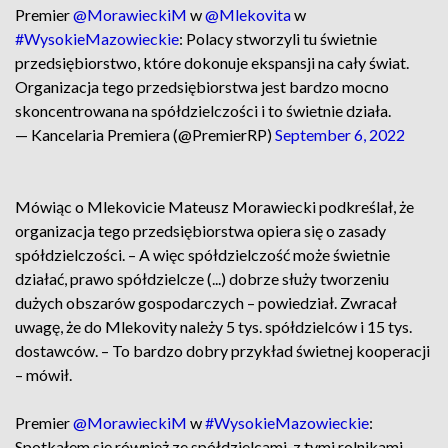
Premier
@MorawieckiM
w
@Mlekovita
w
#WysokieMazowieckie
: Polacy stworzyli tu świetnie
przedsiębiorstwo, które dokonuje ekspansji na cały świat.
Organizacja tego przedsiębiorstwa jest bardzo mocno
skoncentrowana na spółdzielczości i to świetnie działa.
— Kancelaria Premiera (@PremierRP)
September 6, 2022
Mówiąc o Mlekovicie Mateusz Morawiecki podkreślał, że
organizacja tego przedsiębiorstwa opiera się o zasady
spółdzielczości. – A więc spółdzielczość może świetnie
działać, prawo spółdzielcze (...) dobrze służy tworzeniu
dużych obszarów gospodarczych – powiedział. Zwracał
uwagę, że do Mlekovity należy 5 tys. spółdzielców i 15 tys.
dostawców. – To bardzo dobry przykład świetnej kooperacji
– mówił.
Premier
@MorawieckiM
w
#WysokieMazowieckie
:
Spotkałem się również ze spółdzielcami, z tymi rolnikami,