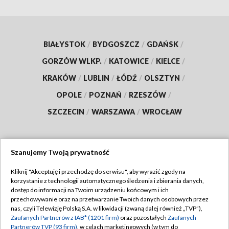
BIAŁYSTOK
/
BYDGOSZCZ
/
GDAŃSK
/
GORZÓW WLKP.
/
KATOWICE
/
KIELCE
/
KRAKÓW
/
LUBLIN
/
ŁÓDŹ
/
OLSZTYN
/
OPOLE
/
POZNAŃ
/
RZESZÓW
/
SZCZECIN
/
WARSZAWA
/
WROCŁAW
Szanujemy Twoją prywatność
Dołącz do nas:
Kliknij "Akceptuję i przechodzę do serwisu", aby wyrazić zgody na
korzystanie z technologii automatycznego śledzenia i zbierania danych,
TVP
dostęp do informacji na Twoim urządzeniu końcowym i ich
Abonament TVP
przechowywanie oraz na przetwarzanie Twoich danych osobowych przez
Regulamin TVP
nas, czyli Telewizję Polską S.A. w likwidacji (zwaną dalej również „TVP”),
Emisja w TVP
Zaufanych Partnerów z IAB* (1201 firm)
Polityka prywatności
oraz pozostałych
Zaufanych
Partnerów TVP (93 firm)
, w celach marketingowych (w tym do