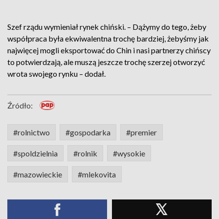
Szef rządu wymieniał rynek chiński. – Dążymy do tego, żeby
współpraca była ekwiwalentna trochę bardziej, żebyśmy jak
najwięcej mogli eksportować do Chin i nasi partnerzy chińscy
to potwierdzają, ale muszą jeszcze trochę szerzej otworzyć
wrota swojego rynku – dodał.
Źródło:
#rolnictwo
#gospodarka
#premier
#spoldzielnia
#rolnik
#wysokie
#mazowieckie
#mlekovita