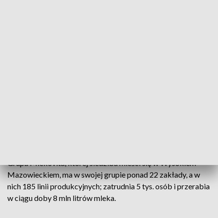
wyeksportowanych produktów, to świadczy o wysokiej
konkurencyjności, o bardzo wysokiej produktywności, ale
także o zdolności do ekspansji międzynarodowej – mówił
premier.
– To jest ważne, aby zbierać się w pewne grupy, które lepiej
mogą negocjować nabywanie sprzętu, ale także sprzedaż
swoich towarów. Tu pomaga – dla tych mniejszych – rolniczy
handel detaliczny, ale potem, jak idziemy w górę tej piramidy
wielkości firm, to spółdzielcy, firmy tworzą potęgę polskiego
rolnictwa. I to widać, że zaczyna coraz lepiej działać –
wskazał Morawiecki.
Grupa Mlekovita, której siedziba mieści się w Wysokiem
Mazowieckiem, ma w swojej grupie ponad 22 zakłady, a w
nich 185 linii produkcyjnych; zatrudnia 5 tys. osób i przerabia
w ciągu doby 8 mln litrów mleka.