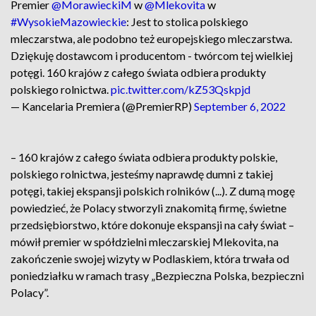
Premier
@MorawieckiM
w
@Mlekovita
w
#WysokieMazowieckie
: Jest to stolica polskiego
mleczarstwa, ale podobno też europejskiego mleczarstwa.
Dziękuję dostawcom i producentom - twórcom tej wielkiej
potęgi. 160 krajów z całego świata odbiera produkty
polskiego rolnictwa.
pic.twitter.com/kZ53Qskpjd
— Kancelaria Premiera (@PremierRP)
September 6, 2022
– 160 krajów z całego świata odbiera produkty polskie,
polskiego rolnictwa, jesteśmy naprawdę dumni z takiej
potęgi, takiej ekspansji polskich rolników (...). Z dumą mogę
powiedzieć, że Polacy stworzyli znakomitą firmę, świetne
przedsiębiorstwo, które dokonuje ekspansji na cały świat –
mówił premier w spółdzielni mleczarskiej Mlekovita, na
zakończenie swojej wizyty w Podlaskiem, która trwała od
poniedziałku w ramach trasy „Bezpieczna Polska, bezpieczni
Polacy”.