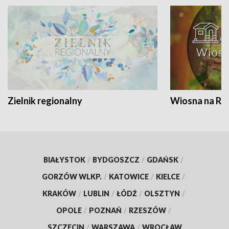
Zielnik regionalny
Wiosna na RO
BIAŁYSTOK
/
BYDGOSZCZ
/
GDAŃSK
/
GORZÓW WLKP.
/
KATOWICE
/
KIELCE
/
KRAKÓW
/
LUBLIN
/
ŁÓDŹ
/
OLSZTYN
/
OPOLE
/
POZNAŃ
/
RZESZÓW
/
SZCZECIN
/
WARSZAWA
/
WROCŁAW