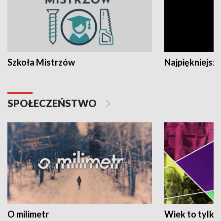
Szkoła Mistrzów
Najpiękniejsze
SPOŁECZEŃSTWO
O milimetr
Wiek to tylko 