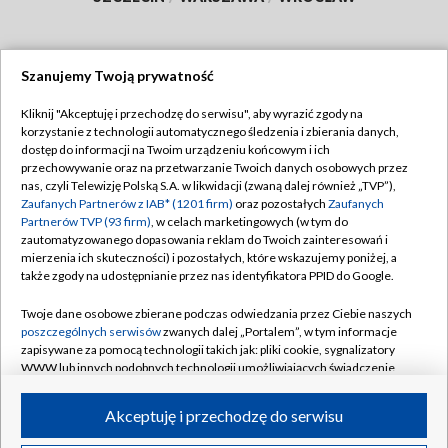
Szanujemy Twoją prywatność
Dołącz do nas:
Kliknij "Akceptuję i przechodzę do serwisu", aby wyrazić zgody na
korzystanie z technologii automatycznego śledzenia i zbierania danych,
TVP
dostęp do informacji na Twoim urządzeniu końcowym i ich
Abonament TVP
przechowywanie oraz na przetwarzanie Twoich danych osobowych przez
Regulamin TVP
nas, czyli Telewizję Polską S.A. w likwidacji (zwaną dalej również „TVP”),
Emisja w TVP
Zaufanych Partnerów z IAB* (1201 firm)
oraz pozostałych
Zaufanych
Polityka prywatności
Partnerów TVP (93 firm)
, w celach marketingowych (w tym do
Centrum informacji TVP
Moje zgody
zautomatyzowanego dopasowania reklam do Twoich zainteresowań i
mierzenia ich skuteczności) i pozostałych, które wskazujemy poniżej, a
Naziemna Telewizja Cyfrowa
Pomoc
także zgody na udostępnianie przez nas identyfikatora PPID do Google.
Sklep TVP
Biuro reklamy
Twoje dane osobowe zbierane podczas odwiedzania przez Ciebie naszych
Rada Programowa
poszczególnych serwisów
zwanych dalej „Portalem”, w tym informacje
Kontakt
zapisywane za pomocą technologii takich jak: pliki cookie, sygnalizatory
System NOS
WWW lub innych podobnych technologii umożliwiających świadczenie
dopasowanych i bezpiecznych usług, personalizację treści oraz reklam,
Informacje o nadawcy
Kanały
udostępnianie funkcji mediów społecznościowych oraz analizowanie
Akceptuję i przechodzę do serwisu
ruchu w Internecie.
Program dla prasy
©2026 Telewizja Polska S.A. w likwidacji