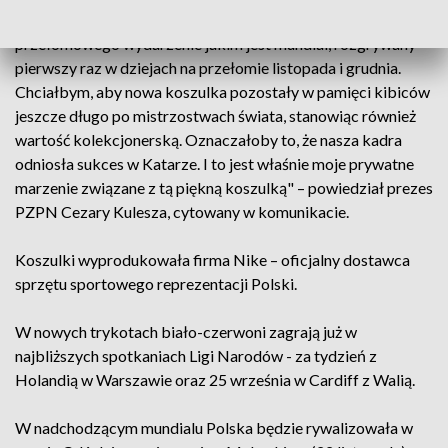
można stwierdzić, że zyskuje miano historycznej z racji
przełomowego wydarzenie jakim jest mundial, rozgrywany
pierwszy raz w dziejach na przełomie listopada i grudnia.
Chciałbym, aby nowa koszulka pozostały w pamięci kibiców
jeszcze długo po mistrzostwach świata, stanowiąc również
wartość kolekcjonerską. Oznaczałoby to, że nasza kadra
odniosła sukces w Katarze. I to jest właśnie moje prywatne
marzenie związane z tą piękną koszulką" – powiedział prezes
PZPN Cezary Kulesza, cytowany w komunikacie.
Koszulki wyprodukowała firma Nike – oficjalny dostawca
sprzętu sportowego reprezentacji Polski.
W nowych trykotach biało-czerwoni zagrają już w
najbliższych spotkaniach Ligi Narodów - za tydzień z
Holandią w Warszawie oraz 25 września w Cardiff z Walią.
W nadchodzącym mundialu Polska będzie rywalizowała w