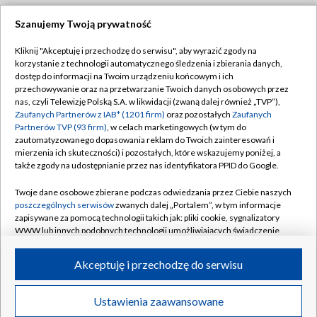
Szanujemy Twoją prywatność
Dołącz do nas:
Kliknij "Akceptuję i przechodzę do serwisu", aby wyrazić zgody na
korzystanie z technologii automatycznego śledzenia i zbierania danych,
TVP
dostęp do informacji na Twoim urządzeniu końcowym i ich
Abonament TVP
przechowywanie oraz na przetwarzanie Twoich danych osobowych przez
Regulamin TVP
nas, czyli Telewizję Polską S.A. w likwidacji (zwaną dalej również „TVP”),
Emisja w TVP
Polityka prywatności
Zaufanych Partnerów z IAB* (1201 firm)
oraz pozostałych
Zaufanych
Partnerów TVP (93 firm)
, w celach marketingowych (w tym do
Centrum informacji TVP
Moje zgody
zautomatyzowanego dopasowania reklam do Twoich zainteresowań i
mierzenia ich skuteczności) i pozostałych, które wskazujemy poniżej, a
Naziemna Telewizja Cyfrowa
Pomoc
także zgody na udostępnianie przez nas identyfikatora PPID do Google.
Sklep TVP
Biuro reklamy
Twoje dane osobowe zbierane podczas odwiedzania przez Ciebie naszych
Rada Programowa
Kontakt
poszczególnych serwisów
zwanych dalej „Portalem”, w tym informacje
zapisywane za pomocą technologii takich jak: pliki cookie, sygnalizatory
System NOS
WWW lub innych podobnych technologii umożliwiających świadczenie
dopasowanych i bezpiecznych usług, personalizację treści oraz reklam,
Informacje o nadawcy
Kanały
udostępnianie funkcji mediów społecznościowych oraz analizowanie
Akceptuję i przechodzę do serwisu
ruchu w Internecie.
Program dla prasy
©2026 Telewizja Polska S.A. w likwidacji
Biuro Reklamy
Twoje dane osobowe zbierane podczas odwiedzania przez Ciebie
Ustawienia zaawansowane
poszczególnych serwisów
na Portalu, takie jak adresy IP, identyfikatory
Ogłoszenie przetargowe