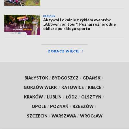
REGIONY
Aktywni Lokalnie z cyklem eventów
„Aktywni on tour". Poznaj różnorodne
oblicze polskiego sportu
ZOBACZ WIĘCEJ
BIAŁYSTOK
/
BYDGOSZCZ
/
GDAŃSK
/
GORZÓW WLKP.
/
KATOWICE
/
KIELCE
/
KRAKÓW
/
LUBLIN
/
ŁÓDŹ
/
OLSZTYN
/
OPOLE
/
POZNAŃ
/
RZESZÓW
/
SZCZECIN
/
WARSZAWA
/
WROCŁAW