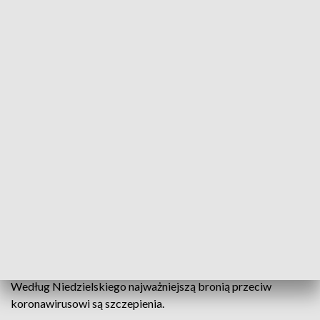
Według Niedzielskiego najważniejszą bronią przeciw koronawirusowi są
szczepienia (fot. PAP/Grzegorz Michałowski)
Od 16 września, czyli od dnia jutrzejszego,
wprowadzamy szczepienie drugą dawką
przypominającą dla osób powyżej 12 lat, które
przyjęły podstawowy schemat szczepienia i
pierwszy booster – powiedział w czwartek minister
zdrowia Adam Niedzielski.
Według Niedzielskiego najważniejszą bronią przeciw
koronawirusowi są szczepienia.