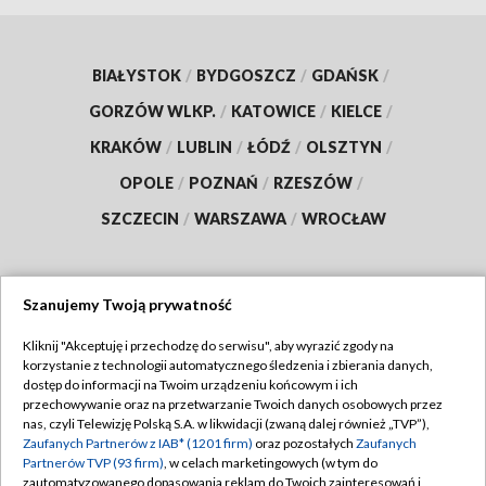
BIAŁYSTOK
/
BYDGOSZCZ
/
GDAŃSK
/
GORZÓW WLKP.
/
KATOWICE
/
KIELCE
/
KRAKÓW
/
LUBLIN
/
ŁÓDŹ
/
OLSZTYN
/
OPOLE
/
POZNAŃ
/
RZESZÓW
/
SZCZECIN
/
WARSZAWA
/
WROCŁAW
Szanujemy Twoją prywatność
Dołącz do nas:
Kliknij "Akceptuję i przechodzę do serwisu", aby wyrazić zgody na
korzystanie z technologii automatycznego śledzenia i zbierania danych,
TVP
dostęp do informacji na Twoim urządzeniu końcowym i ich
Abonament TVP
przechowywanie oraz na przetwarzanie Twoich danych osobowych przez
Regulamin TVP
nas, czyli Telewizję Polską S.A. w likwidacji (zwaną dalej również „TVP”),
Emisja w TVP
Polityka prywatności
Zaufanych Partnerów z IAB* (1201 firm)
oraz pozostałych
Zaufanych
Partnerów TVP (93 firm)
, w celach marketingowych (w tym do
Centrum informacji TVP
Moje zgody
zautomatyzowanego dopasowania reklam do Twoich zainteresowań i