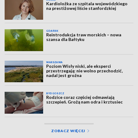
Kardiolożka ze szpitala wojewódzkiego
na prestiżowej liście stanfordzkiej
GDAŃSK
Reintrodukcja traw morskich – nowa
szansa dla Bałtyku
WARSZAWA
Poziom Wisły niski, ale eksperci
przestrzegają: nie wolno przechodzić,
nadal jest groźna
BYDGOSZCZ
Rodzice coraz częściej odmawiają
szczepień. Grożą nam odra i krztusiec
ZOBACZ WIĘCEJ