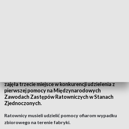
Odporni na stres, zdeterminowani i zmotywowani jak nikt inny – podkreślił
prezes KGHM Polska Miedź, Marcin Chludziński (fot. Twitter/KGHM)
Drużyna z oddziału KGHM Jednostki Ratownictwa
Górniczo-Hutniczego w Sobinie na Dolnym Śląsku
zajęła trzecie miejsce w konkurencji udzielenia z
pierwszej pomocy na Międzynarodowych
Zawodach Zastępów Ratowniczych w Stanach
Zjednoczonych.
Ratownicy musieli udzielić pomocy ofiarom wypadku
zbiorowego na terenie fabryki.