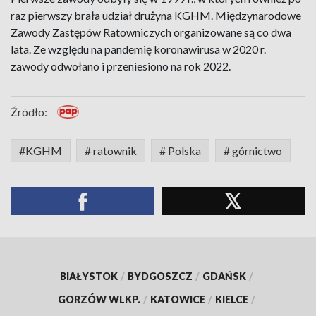
raz pierwszy brała udział drużyna KGHM. Międzynarodowe
Zawody Zastępów Ratowniczych organizowane są co dwa
lata. Ze względu na pandemię koronawirusa w 2020 r.
zawody odwołano i przeniesiono na rok 2022.
Źródło:
#KGHM
# ratownik
# Polska
# górnictwo
BIAŁYSTOK
/
BYDGOSZCZ
/
GDAŃSK
/
GORZÓW WLKP.
/
KATOWICE
/
KIELCE
/