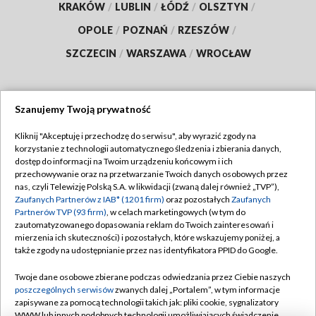
KRAKÓW
/
LUBLIN
/
ŁÓDŹ
/
OLSZTYN
/
OPOLE
/
POZNAŃ
/
RZESZÓW
/
SZCZECIN
/
WARSZAWA
/
WROCŁAW
Szanujemy Twoją prywatność
Dołącz do nas:
Kliknij "Akceptuję i przechodzę do serwisu", aby wyrazić zgody na
korzystanie z technologii automatycznego śledzenia i zbierania danych,
TVP
dostęp do informacji na Twoim urządzeniu końcowym i ich
Abonament TVP
przechowywanie oraz na przetwarzanie Twoich danych osobowych przez
Regulamin TVP
nas, czyli Telewizję Polską S.A. w likwidacji (zwaną dalej również „TVP”),
Emisja w TVP
Zaufanych Partnerów z IAB* (1201 firm)
Polityka prywatności
oraz pozostałych
Zaufanych
Partnerów TVP (93 firm)
, w celach marketingowych (w tym do
Centrum informacji TVP
Moje zgody
zautomatyzowanego dopasowania reklam do Twoich zainteresowań i
mierzenia ich skuteczności) i pozostałych, które wskazujemy poniżej, a
Naziemna Telewizja Cyfrowa
Pomoc
także zgody na udostępnianie przez nas identyfikatora PPID do Google.
Sklep TVP
Biuro reklamy
Twoje dane osobowe zbierane podczas odwiedzania przez Ciebie naszych
Rada Programowa
poszczególnych serwisów
zwanych dalej „Portalem”, w tym informacje
Kontakt
zapisywane za pomocą technologii takich jak: pliki cookie, sygnalizatory
System NOS
WWW lub innych podobnych technologii umożliwiających świadczenie