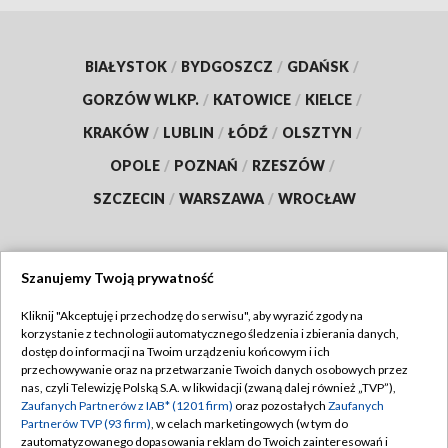
BIAŁYSTOK
/
BYDGOSZCZ
/
GDAŃSK
/
GORZÓW WLKP.
/
KATOWICE
/
KIELCE
/
KRAKÓW
/
LUBLIN
/
ŁÓDŹ
/
OLSZTYN
/
OPOLE
/
POZNAŃ
/
RZESZÓW
/
SZCZECIN
/
WARSZAWA
/
WROCŁAW
Szanujemy Twoją prywatność
Dołącz do nas:
Kliknij "Akceptuję i przechodzę do serwisu", aby wyrazić zgody na
korzystanie z technologii automatycznego śledzenia i zbierania danych,
TVP
dostęp do informacji na Twoim urządzeniu końcowym i ich
Abonament TVP
przechowywanie oraz na przetwarzanie Twoich danych osobowych przez
Regulamin TVP
nas, czyli Telewizję Polską S.A. w likwidacji (zwaną dalej również „TVP”),
Emisja w TVP
Polityka prywatności
Zaufanych Partnerów z IAB* (1201 firm)
oraz pozostałych
Zaufanych
Partnerów TVP (93 firm)
, w celach marketingowych (w tym do
Centrum informacji TVP
Moje zgody
zautomatyzowanego dopasowania reklam do Twoich zainteresowań i