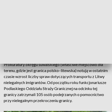
w ramach readmisji – dodała mjr Zdanowicz.
Gruzinom podejrzanym o pomocnictwo przy nielegalnym
przekroczeniu granicy grozi do ośmiu lat więzienia; zarzuty
obejmą też fakt, że nie zatrzymali się do kontroli na drodze.
Do tego zostaną wobec nich wszczęte postępowania
administracyjne, kończące się wydaniem decyzji
zobowiązującej do powrotu do kraju pochodzenia i
otrzymają zakaz wjazdu do krajów Schengen na pięć lat.
Prokuratury okręgu suwalskiego (właściwe miejscowo dla
terenu, gdzie jest granica polsko–litewska) notują w ostatnim
czasie wzrost liczby spraw dotyczących transportu z Litwy
nielegalnych imigrantów. Od początku roku funkcjonariusze
Podlaskiego Oddziału Straży Granicznej na odcinku tej
granicy zatrzymali 105 osób podejrzanych o pomocnictwo
przy nielegalnym przekroczeniu granicy.