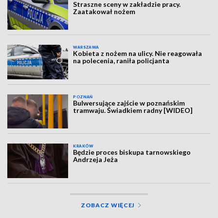
Straszne sceny w zakładzie pracy.
Zaatakował nożem
WARSZAWA
Kobieta z nożem na ulicy. Nie reagowała
na polecenia, raniła policjanta
POZNAŃ
Bulwersujące zajście w poznańskim
tramwaju. Świadkiem radny [WIDEO]
KRAKÓW
Będzie proces biskupa tarnowskiego
Andrzeja Jeża
ZOBACZ WIĘCEJ