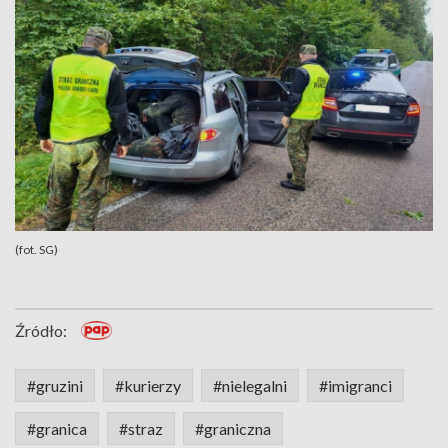
(fot. SG)
Źródło:
#gruzini
#kurierzy
#nielegalni
#imigranci
#granica
#straz
#graniczna