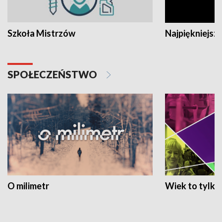
Szkoła Mistrzów
Najpiękniejsze
SPOŁECZEŃSTWO
O milimetr
Wiek to tylko 