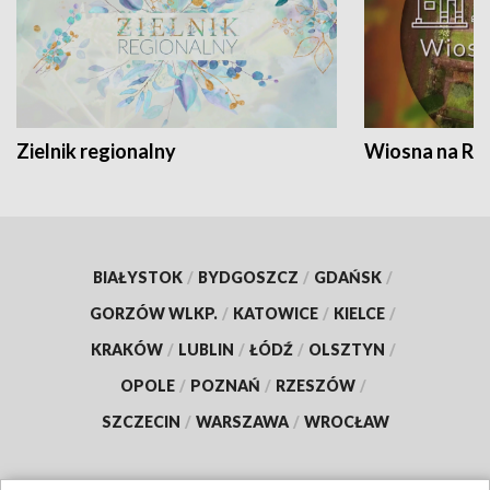
Zielnik regionalny
Wiosna na RO
BIAŁYSTOK
/
BYDGOSZCZ
/
GDAŃSK
/
GORZÓW WLKP.
/
KATOWICE
/
KIELCE
/
KRAKÓW
/
LUBLIN
/
ŁÓDŹ
/
OLSZTYN
/
OPOLE
/
POZNAŃ
/
RZESZÓW
/
SZCZECIN
/
WARSZAWA
/
WROCŁAW