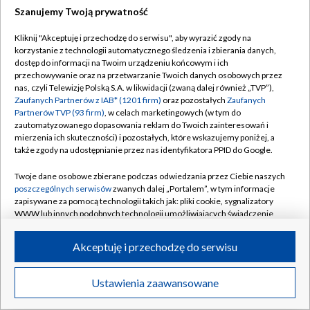
Szanujemy Twoją prywatność
Dołącz do nas:
Kliknij "Akceptuję i przechodzę do serwisu", aby wyrazić zgody na
korzystanie z technologii automatycznego śledzenia i zbierania danych,
TVP
dostęp do informacji na Twoim urządzeniu końcowym i ich
Abonament TVP
przechowywanie oraz na przetwarzanie Twoich danych osobowych przez
Regulamin TVP
nas, czyli Telewizję Polską S.A. w likwidacji (zwaną dalej również „TVP”),
Emisja w TVP
Zaufanych Partnerów z IAB* (1201 firm)
oraz pozostałych
Zaufanych
Polityka prywatności
Partnerów TVP (93 firm)
, w celach marketingowych (w tym do
Centrum informacji TVP
Moje zgody
zautomatyzowanego dopasowania reklam do Twoich zainteresowań i
mierzenia ich skuteczności) i pozostałych, które wskazujemy poniżej, a
Naziemna Telewizja Cyfrowa
Pomoc
także zgody na udostępnianie przez nas identyfikatora PPID do Google.
Sklep TVP
Biuro reklamy
Twoje dane osobowe zbierane podczas odwiedzania przez Ciebie naszych
Rada Programowa
poszczególnych serwisów
zwanych dalej „Portalem”, w tym informacje
Kontakt
zapisywane za pomocą technologii takich jak: pliki cookie, sygnalizatory
System NOS
WWW lub innych podobnych technologii umożliwiających świadczenie
dopasowanych i bezpiecznych usług, personalizację treści oraz reklam,
Informacje o nadawcy
Kanały
udostępnianie funkcji mediów społecznościowych oraz analizowanie
Akceptuję i przechodzę do serwisu
ruchu w Internecie.
Program dla prasy
©2026 Telewizja Polska S.A. w likwidacji
Biuro Reklamy
Twoje dane osobowe zbierane podczas odwiedzania przez Ciebie
Ustawienia zaawansowane
poszczególnych serwisów
na Portalu, takie jak adresy IP, identyfikatory
Ogłoszenie przetargowe
Twoich urządzeń końcowych i identyfikatory plików cookie, informacje o