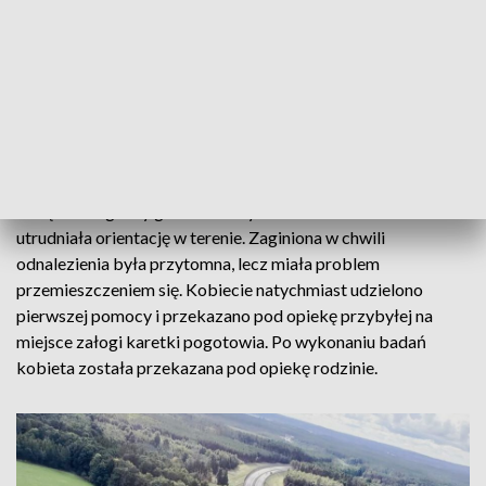
chwili zaginięcia ubrana była tylko w sweter, getry oraz
trampki.
Nazajutrz zaginiona kobieta została odnaleziona przez
załogę policyjnego śmigłowca, która zauważyła 66-latkę w
gęstych zaroślach trzciny na pobliskim bagnie. Natychmiast
we wskazane przez pilota miejsce ruszyli ratownicy i
policjanci. Samo dotarcie do kobiety było bardzo trudne.
Grząski i bagnisty grunt oraz wysoka trzcina dodatkowo
utrudniała orientację w terenie. Zaginiona w chwili
odnalezienia była przytomna, lecz miała problem
przemieszczeniem się. Kobiecie natychmiast udzielono
pierwszej pomocy i przekazano pod opiekę przybyłej na
miejsce załogi karetki pogotowia. Po wykonaniu badań
kobieta została przekazana pod opiekę rodzinie.