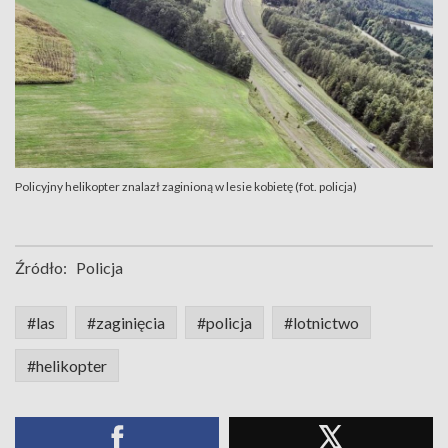
Policyjny helikopter znalazł zaginioną w lesie kobietę (fot. policja)
Źródło:
Policja
#las
#zaginięcia
#policja
#lotnictwo
#helikopter