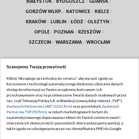
BIAŁYSTOK
/
BYDGOSZCZ
/
GDAŃSK
/
GORZÓW WLKP.
/
KATOWICE
/
KIELCE
/
KRAKÓW
/
LUBLIN
/
ŁÓDŹ
/
OLSZTYN
/
OPOLE
/
POZNAŃ
/
RZESZÓW
/
SZCZECIN
/
WARSZAWA
/
WROCŁAW
Szanujemy Twoją prywatność
Dołącz do nas:
Kliknij "Akceptuję i przechodzę do serwisu", aby wyrazić zgody na
korzystanie z technologii automatycznego śledzenia i zbierania danych,
TVP
dostęp do informacji na Twoim urządzeniu końcowym i ich
Abonament TVP
przechowywanie oraz na przetwarzanie Twoich danych osobowych przez
Regulamin TVP
nas, czyli Telewizję Polską S.A. w likwidacji (zwaną dalej również „TVP”),
Emisja w TVP
Polityka prywatności
Zaufanych Partnerów z IAB* (1201 firm)
oraz pozostałych
Zaufanych
Partnerów TVP (93 firm)
, w celach marketingowych (w tym do
Centrum informacji TVP
Moje zgody
zautomatyzowanego dopasowania reklam do Twoich zainteresowań i
mierzenia ich skuteczności) i pozostałych, które wskazujemy poniżej, a
Naziemna Telewizja Cyfrowa
Pomoc
także zgody na udostępnianie przez nas identyfikatora PPID do Google.
Sklep TVP
Biuro reklamy