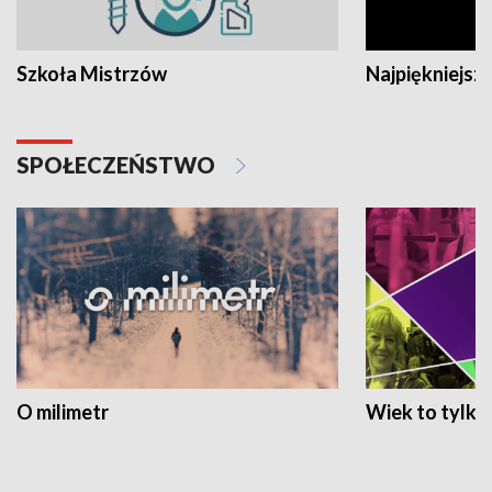
Szkoła Mistrzów
Najpiękniejsze
SPOŁECZEŃSTWO
O milimetr
Wiek to tylko 