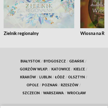
Zielnik regionalny
Wiosna na RO
BIAŁYSTOK
/
BYDGOSZCZ
/
GDAŃSK
/
GORZÓW WLKP.
/
KATOWICE
/
KIELCE
/
KRAKÓW
/
LUBLIN
/
ŁÓDŹ
/
OLSZTYN
/
OPOLE
/
POZNAŃ
/
RZESZÓW
/
SZCZECIN
/
WARSZAWA
/
WROCŁAW