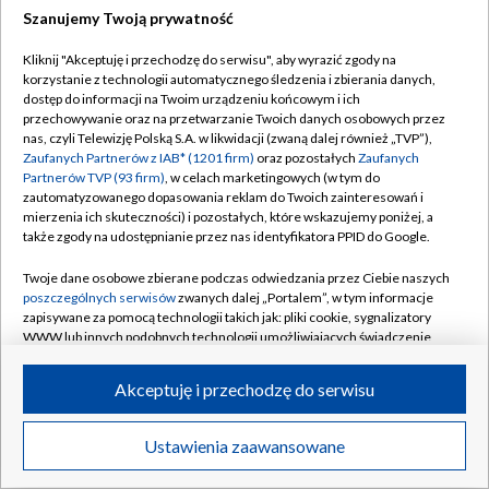
Szanujemy Twoją prywatność
Dołącz do nas:
Kliknij "Akceptuję i przechodzę do serwisu", aby wyrazić zgody na
korzystanie z technologii automatycznego śledzenia i zbierania danych,
TVP
dostęp do informacji na Twoim urządzeniu końcowym i ich
Abonament TVP
przechowywanie oraz na przetwarzanie Twoich danych osobowych przez
Regulamin TVP
nas, czyli Telewizję Polską S.A. w likwidacji (zwaną dalej również „TVP”),
Emisja w TVP
Zaufanych Partnerów z IAB* (1201 firm)
oraz pozostałych
Zaufanych
Polityka prywatności
Partnerów TVP (93 firm)
, w celach marketingowych (w tym do
Centrum informacji TVP
Moje zgody
zautomatyzowanego dopasowania reklam do Twoich zainteresowań i
mierzenia ich skuteczności) i pozostałych, które wskazujemy poniżej, a
Naziemna Telewizja Cyfrowa
Pomoc
także zgody na udostępnianie przez nas identyfikatora PPID do Google.
Sklep TVP
Biuro reklamy
Twoje dane osobowe zbierane podczas odwiedzania przez Ciebie naszych
Rada Programowa
poszczególnych serwisów
zwanych dalej „Portalem”, w tym informacje
Kontakt
zapisywane za pomocą technologii takich jak: pliki cookie, sygnalizatory
System NOS
WWW lub innych podobnych technologii umożliwiających świadczenie
dopasowanych i bezpiecznych usług, personalizację treści oraz reklam,
Informacje o nadawcy
Kanały
udostępnianie funkcji mediów społecznościowych oraz analizowanie
Akceptuję i przechodzę do serwisu
ruchu w Internecie.
Program dla prasy
©2026 Telewizja Polska S.A. w likwidacji
Biuro Reklamy
Twoje dane osobowe zbierane podczas odwiedzania przez Ciebie
Ustawienia zaawansowane
poszczególnych serwisów
na Portalu, takie jak adresy IP, identyfikatory
Ogłoszenie przetargowe
Twoich urządzeń końcowych i identyfikatory plików cookie, informacje o