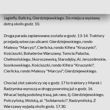
Orłów Piastowskich, rondo Palecznego, Warszawską, Orląt
Lwowskich, Zagłoby, Keniga, Wojciechowskiego,
Władysława Jagiełły, rondo Cierlińskiego, Władysława
Jagiełły, Balicką, Gierdziejewskiego. Do miejsca wystawy
dotrą około godz. 10.
Druga parada zaplanowana została w godz. 13-14. Traktory
przejadą wówczas ulicami: Gierdziejewskiego, rondo
Malessy "Marcysi", Cierlicka, rondo Kifera "Kruszynki",
Kościuszki, Bohaterów Warszawy, Tomcia Palucha,
Chełmońskiego, Skoroszewską, Starodęby, Al. Jerozolimskie,
Sosnkowskiego, Kościuszki, rondo Kifera "Kruszynki",
Cierlicka, rondo Malessy "Marcysi", Gierdziejewskiego.
Chociaż zlot zakończy się o godz. 17 to traktory z Marek i
Radzymina wyruszą w drogę powrotną już o godz. 16.
Wracać będą podobną trasą, jak rano, tj. Gierdziejewskiego,
Połczyńską, Wolską, al. "Solidarności", Radzymińską. Z
Warszawy wyjadą około godz. 17.30.