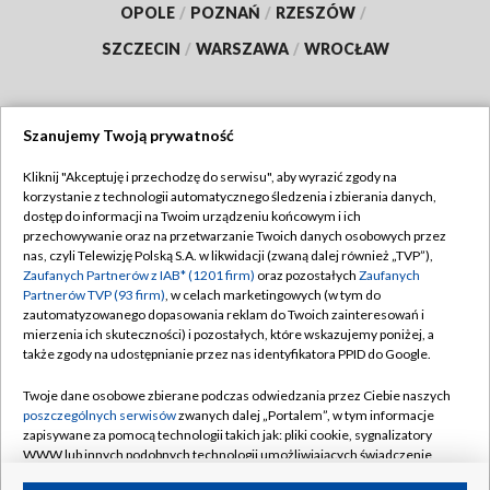
OPOLE
/
POZNAŃ
/
RZESZÓW
/
SZCZECIN
/
WARSZAWA
/
WROCŁAW
Szanujemy Twoją prywatność
Dołącz do nas:
Kliknij "Akceptuję i przechodzę do serwisu", aby wyrazić zgody na
korzystanie z technologii automatycznego śledzenia i zbierania danych,
TVP
dostęp do informacji na Twoim urządzeniu końcowym i ich
Abonament TVP
przechowywanie oraz na przetwarzanie Twoich danych osobowych przez
Regulamin TVP
nas, czyli Telewizję Polską S.A. w likwidacji (zwaną dalej również „TVP”),
Emisja w TVP
Polityka prywatności
Zaufanych Partnerów z IAB* (1201 firm)
oraz pozostałych
Zaufanych
Partnerów TVP (93 firm)
, w celach marketingowych (w tym do
Centrum informacji TVP
Moje zgody
zautomatyzowanego dopasowania reklam do Twoich zainteresowań i
mierzenia ich skuteczności) i pozostałych, które wskazujemy poniżej, a
Naziemna Telewizja Cyfrowa
Pomoc
także zgody na udostępnianie przez nas identyfikatora PPID do Google.
Sklep TVP
Biuro reklamy
Twoje dane osobowe zbierane podczas odwiedzania przez Ciebie naszych
Rada Programowa
Kontakt
poszczególnych serwisów
zwanych dalej „Portalem”, w tym informacje
zapisywane za pomocą technologii takich jak: pliki cookie, sygnalizatory
System NOS
WWW lub innych podobnych technologii umożliwiających świadczenie
dopasowanych i bezpiecznych usług, personalizację treści oraz reklam,
Informacje o nadawcy
Kanały