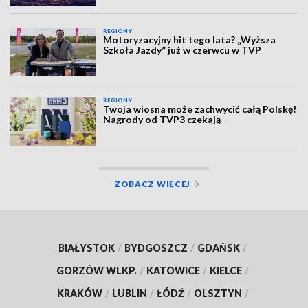
REGIONY
Motoryzacyjny hit tego lata? „Wyższa
Szkoła Jazdy” już w czerwcu w TVP
REGIONY
Twoja wiosna może zachwycić całą Polskę!
Nagrody od TVP3 czekają
ZOBACZ WIĘCEJ
BIAŁYSTOK
/
BYDGOSZCZ
/
GDAŃSK
/
GORZÓW WLKP.
/
KATOWICE
/
KIELCE
/
KRAKÓW
/
LUBLIN
/
ŁÓDŹ
/
OLSZTYN
/