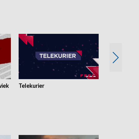
wiek
Telekurier
Kryminalna 