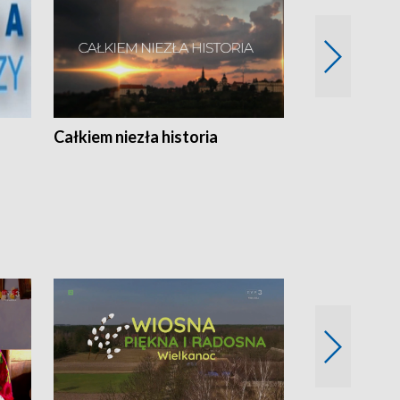
Całkiem niezła historia
Sanatoria