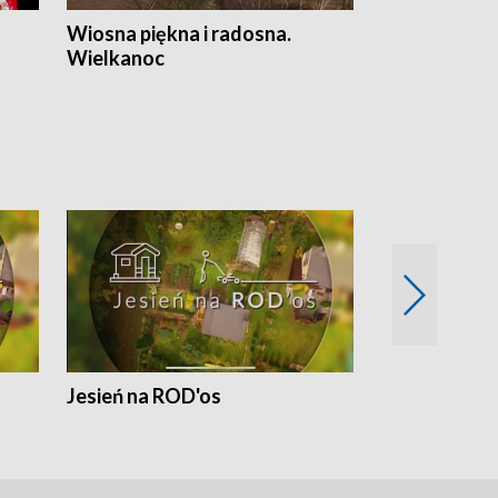
Wiosna piękna i radosna.
Gwiazdy od 
Wielkanoc
gwiazdki
Jesień na ROD'os
Dlaczego kr