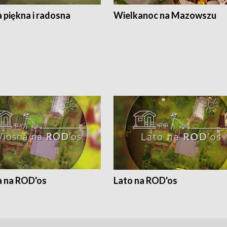
 piękna i radosna
Wielkanoc na Mazowszu
 na ROD'os
Lato na ROD'os