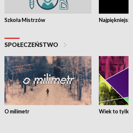
Szkoła Mistrzów
Najpiękniejsze
SPOŁECZEŃSTWO
O milimetr
Wiek to tylko 