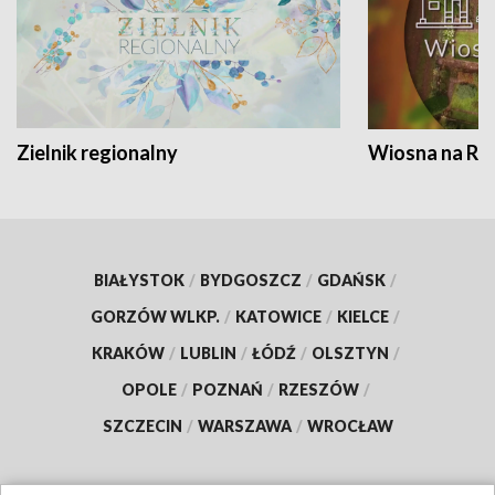
Zielnik regionalny
Wiosna na RO
BIAŁYSTOK
/
BYDGOSZCZ
/
GDAŃSK
/
GORZÓW WLKP.
/
KATOWICE
/
KIELCE
/
KRAKÓW
/
LUBLIN
/
ŁÓDŹ
/
OLSZTYN
/
OPOLE
/
POZNAŃ
/
RZESZÓW
/
SZCZECIN
/
WARSZAWA
/
WROCŁAW