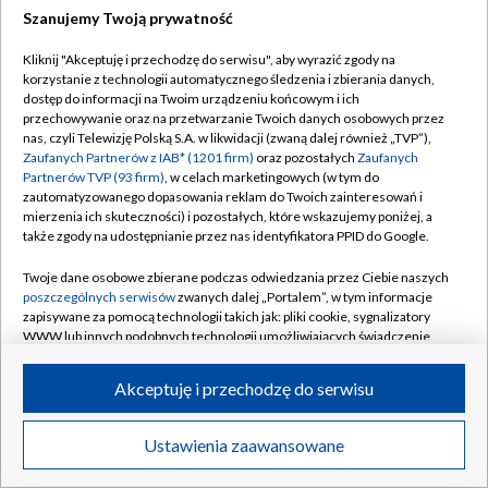
Szanujemy Twoją prywatność
Dołącz do nas:
Kliknij "Akceptuję i przechodzę do serwisu", aby wyrazić zgody na
korzystanie z technologii automatycznego śledzenia i zbierania danych,
TVP
dostęp do informacji na Twoim urządzeniu końcowym i ich
Abonament TVP
przechowywanie oraz na przetwarzanie Twoich danych osobowych przez
Regulamin TVP
nas, czyli Telewizję Polską S.A. w likwidacji (zwaną dalej również „TVP”),
Emisja w TVP
Zaufanych Partnerów z IAB* (1201 firm)
oraz pozostałych
Zaufanych
Polityka prywatności
Partnerów TVP (93 firm)
, w celach marketingowych (w tym do
Centrum informacji TVP
Moje zgody
zautomatyzowanego dopasowania reklam do Twoich zainteresowań i
mierzenia ich skuteczności) i pozostałych, które wskazujemy poniżej, a
Naziemna Telewizja Cyfrowa
Pomoc
także zgody na udostępnianie przez nas identyfikatora PPID do Google.
Sklep TVP
Biuro reklamy
Twoje dane osobowe zbierane podczas odwiedzania przez Ciebie naszych
Rada Programowa
poszczególnych serwisów
zwanych dalej „Portalem”, w tym informacje
Kontakt
zapisywane za pomocą technologii takich jak: pliki cookie, sygnalizatory
System NOS
WWW lub innych podobnych technologii umożliwiających świadczenie
dopasowanych i bezpiecznych usług, personalizację treści oraz reklam,
Informacje o nadawcy
Kanały
udostępnianie funkcji mediów społecznościowych oraz analizowanie
Akceptuję i przechodzę do serwisu
ruchu w Internecie.
Program dla prasy
©2026 Telewizja Polska S.A. w likwidacji
Biuro Reklamy
Twoje dane osobowe zbierane podczas odwiedzania przez Ciebie
Ustawienia zaawansowane
poszczególnych serwisów
na Portalu, takie jak adresy IP, identyfikatory
Ogłoszenie przetargowe
Twoich urządzeń końcowych i identyfikatory plików cookie, informacje o