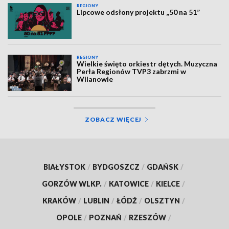
REGIONY
Lipcowe odsłony projektu „50 na 51”
REGIONY
Wielkie święto orkiestr dętych. Muzyczna
Perła Regionów TVP3 zabrzmi w
Wilanowie
ZOBACZ WIĘCEJ
BIAŁYSTOK
/
BYDGOSZCZ
/
GDAŃSK
/
GORZÓW WLKP.
/
KATOWICE
/
KIELCE
/
KRAKÓW
/
LUBLIN
/
ŁÓDŹ
/
OLSZTYN
/
OPOLE
/
POZNAŃ
/
RZESZÓW
/