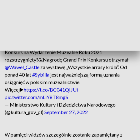
Jezusa w Warszawie-Falenicy. Po niej trumna z ciałem aktora
zostanie odprowadzona na cmentarz w Aleksandrowie.
Franciszek Pieczka ponad pół wieku współpracował z
Teatrem Polskiego Radia. Wystąpił w ponad stu filmach -
zarówno polskich, jak i zagranicznych.
Konkurs na Wydarzenie Muzealne Roku 2021
rozstrzygnięty❗👏Nagrodę Grand Prix Konkursu otrzymał
@Wawel_Castle
za wystawę „Wszystkie arrasy króla”. Od
ponad 40 lat
#Sybilla
jest najważniejszą formą uznania
osiągnięć w polskim muzealnictwie.
Więcej▶️
https://t.co/BC041QIJUi
pic.twitter.com/mLiY8T8mgS
— Ministerstwo Kultury i Dziedzictwa Narodowego
(@kultura_gov_pl)
September 27, 2022
W pamięci widzów szczególnie zostanie zapamiętany z