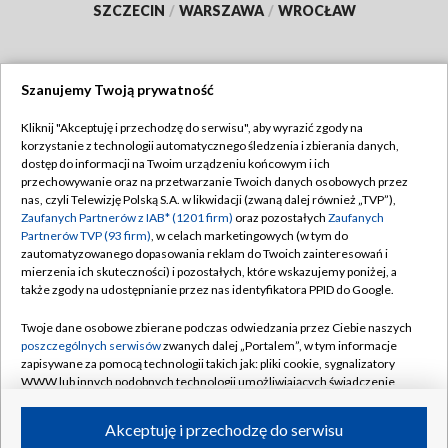
SZCZECIN
/
WARSZAWA
/
WROCŁAW
Szanujemy Twoją prywatność
Dołącz do nas:
Kliknij "Akceptuję i przechodzę do serwisu", aby wyrazić zgody na
korzystanie z technologii automatycznego śledzenia i zbierania danych,
TVP
dostęp do informacji na Twoim urządzeniu końcowym i ich
Abonament TVP
przechowywanie oraz na przetwarzanie Twoich danych osobowych przez
Regulamin TVP
nas, czyli Telewizję Polską S.A. w likwidacji (zwaną dalej również „TVP”),
Emisja w TVP
Polityka prywatności
Zaufanych Partnerów z IAB* (1201 firm)
oraz pozostałych
Zaufanych
Partnerów TVP (93 firm)
, w celach marketingowych (w tym do
Centrum informacji TVP
Moje zgody
zautomatyzowanego dopasowania reklam do Twoich zainteresowań i
mierzenia ich skuteczności) i pozostałych, które wskazujemy poniżej, a
Naziemna Telewizja Cyfrowa
Pomoc
także zgody na udostępnianie przez nas identyfikatora PPID do Google.
Sklep TVP
Biuro reklamy
Twoje dane osobowe zbierane podczas odwiedzania przez Ciebie naszych
Rada Programowa
Kontakt
poszczególnych serwisów
zwanych dalej „Portalem”, w tym informacje
zapisywane za pomocą technologii takich jak: pliki cookie, sygnalizatory
System NOS
WWW lub innych podobnych technologii umożliwiających świadczenie
dopasowanych i bezpiecznych usług, personalizację treści oraz reklam,
Informacje o nadawcy
Kanały
udostępnianie funkcji mediów społecznościowych oraz analizowanie
Akceptuję i przechodzę do serwisu
ruchu w Internecie.
Program dla prasy