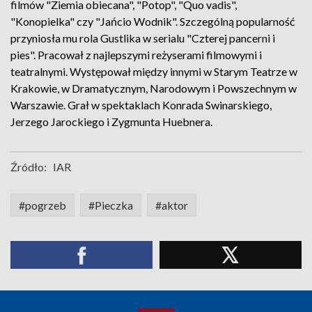
filmów "Ziemia obiecana", "Potop", "Quo vadis",
"Konopielka" czy "Jańcio Wodnik". Szczególną popularność
przyniosła mu rola Gustlika w serialu "Czterej pancerni i
pies". Pracował z najlepszymi reżyserami filmowymi i
teatralnymi. Występował między innymi w Starym Teatrze w
Krakowie, w Dramatycznym, Narodowym i Powszechnym w
Warszawie. Grał w spektaklach Konrada Swinarskiego,
Jerzego Jarockiego i Zygmunta Huebnera.
Źródło:
IAR
#pogrzeb
#Pieczka
#aktor