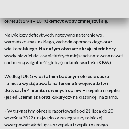
Wodnego (KBW), na podstawie którego dokonywana jest
ocena stanu zagrożenia suszą była ujemna, wynosiła -36 mm
–
czytamy w raporcie IUNG. W stosunku do poprzedniego
okresu (11 VII
–
10 IX)
deficyt wody zmniejszył się.
Największy deficyt wody notowano na terenie woj.
warmińsko-mazurskiego, zachodniopomorskiego oraz
wielkopolskiego.
Na dużym obszarze kraju niedobory
wody niewielkie
, a w niektórych miejscach notowano nawet
nadmierną wilgotność gleby (dodatnie wartości KBW).
Według IUNG
w ostatnim badanym okresie susza
rolnicza występowała na terenie 5 województw i
dotyczyła 4 monitorowanych upraw
–
rzepaku i rzepiku
(jesień), ziemniaka oraz kukurydzy na kiszonkę i na ziarno.
–
W trzynastym okresie raportowania od 21 lipca do 20
września 2022 r. największy zasięg suszy rolniczej
występował wśród upraw rzepaku i rzepiku ozimego