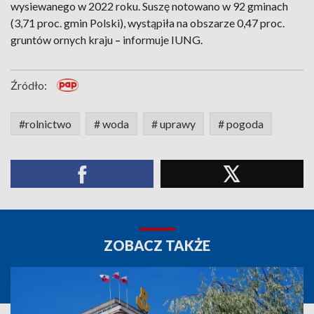
wysiewanego w 2022 roku. Suszę notowano w 92 gminach
(3,71 proc. gmin Polski), wystąpiła na obszarze 0,47 proc.
gruntów ornych kraju
–
informuje IUNG.
Źródło:
#rolnictwo
# woda
# uprawy
# pogoda
ZOBACZ TAKŻE