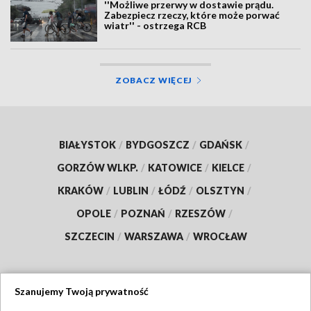
''Możliwe przerwy w dostawie prądu.
Zabezpiecz rzeczy, które może porwać
wiatr'' - ostrzega RCB
ZOBACZ WIĘCEJ
BIAŁYSTOK
/
BYDGOSZCZ
/
GDAŃSK
/
GORZÓW WLKP.
/
KATOWICE
/
KIELCE
/
KRAKÓW
/
LUBLIN
/
ŁÓDŹ
/
OLSZTYN
/
OPOLE
/
POZNAŃ
/
RZESZÓW
/
SZCZECIN
/
WARSZAWA
/
WROCŁAW
Szanujemy Twoją prywatność
Dołącz do nas: