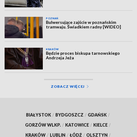
POZNAŃ
Bulwersujące zajście w poznańskim
tramwaju. Świadkiem radny [WIDEO]
KRAKÓW
Będzie proces biskupa tarnowskiego
Andrzeja Jeża
ZOBACZ WIĘCEJ
BIAŁYSTOK
/
BYDGOSZCZ
/
GDAŃSK
/
GORZÓW WLKP.
/
KATOWICE
/
KIELCE
/
KRAKÓW
/
LUBLIN
/
ŁÓDŹ
/
OLSZTYN
/