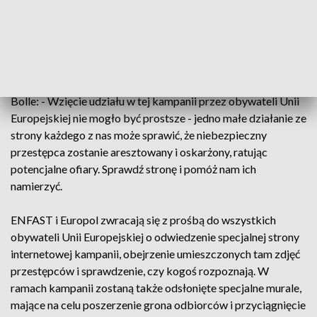
❤️
https://t.co/8nmi2OZWdz
pic.twitter.com/IEO5w3ISqP
— Polska Policja 🇵🇱 (@PolskaPolicja)
September 28, 2022
Jak mówi Dyrektor Wykonawcza Europolu, Catherine De
Bolle: - Wzięcie udziału w tej kampanii przez obywateli Unii
Europejskiej nie mogło być prostsze - jedno małe działanie ze
strony każdego z nas może sprawić, że niebezpieczny
przestępca zostanie aresztowany i oskarżony, ratując
potencjalne ofiary. Sprawdź stronę i pomóż nam ich
namierzyć.
ENFAST i Europol zwracają się z prośbą do wszystkich
obywateli Unii Europejskiej o odwiedzenie specjalnej strony
internetowej kampanii, obejrzenie umieszczonych tam zdjęć
przestępców i sprawdzenie, czy kogoś rozpoznają. W
ramach kampanii zostaną także odsłonięte specjalne murale,
mające na celu poszerzenie grona odbiorców i przyciągnięcie