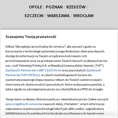
OPOLE
/
POZNAŃ
/
RZESZÓW
/
SZCZECIN
/
WARSZAWA
/
WROCŁAW
Szanujemy Twoją prywatność
Dołącz do nas:
Kliknij "Akceptuję i przechodzę do serwisu", aby wyrazić zgody na
korzystanie z technologii automatycznego śledzenia i zbierania danych,
TVP
dostęp do informacji na Twoim urządzeniu końcowym i ich
Abonament TVP
przechowywanie oraz na przetwarzanie Twoich danych osobowych przez
Regulamin TVP
nas, czyli Telewizję Polską S.A. w likwidacji (zwaną dalej również „TVP”),
Emisja w TVP
Polityka prywatności
Zaufanych Partnerów z IAB* (1201 firm)
oraz pozostałych
Zaufanych
Partnerów TVP (93 firm)
, w celach marketingowych (w tym do
Centrum informacji TVP
Moje zgody
zautomatyzowanego dopasowania reklam do Twoich zainteresowań i
mierzenia ich skuteczności) i pozostałych, które wskazujemy poniżej, a
Naziemna Telewizja Cyfrowa
Pomoc
także zgody na udostępnianie przez nas identyfikatora PPID do Google.
Sklep TVP
Biuro reklamy
Twoje dane osobowe zbierane podczas odwiedzania przez Ciebie naszych
Rada Programowa
Kontakt
poszczególnych serwisów
zwanych dalej „Portalem”, w tym informacje
zapisywane za pomocą technologii takich jak: pliki cookie, sygnalizatory
System NOS
WWW lub innych podobnych technologii umożliwiających świadczenie