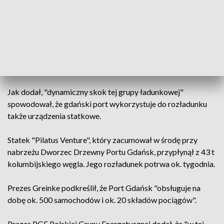
Prezes gdańskiego portu Łukasz Greinke zaznaczył, że port,
którym zarządza, jest jednym z operatorów zajmujących się
przeładunkiem węgla. "Kryzys w Ukrainie spowodował, że
musieliśmy włączyć dodatkowe nabrzeża, w oparciu o które
będzie możliwy realizowany rozładunek" - podkreślił.
Jak dodał, "dynamiczny skok tej grupy ładunkowej"
spowodował, że gdański port wykorzystuje do rozładunku
także urządzenia statkowe.
Statek "Pilatus Venture", który zacumował w środę przy
nabrzeżu Dworzec Drzewny Portu Gdańsk, przypłynął z 43 t
kolumbijskiego węgla. Jego rozładunek potrwa ok. tygodnia.
Prezes Greinke podkreślił, że Port Gdańsk "obsługuje na
dobę ok. 500 samochodów i ok. 20 składów pociągów".
Prezes PGE Polskiej Grupy Energetycznej dodał, że "w tej