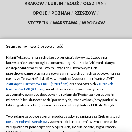
KRAKÓW
/
LUBLIN
/
ŁÓDŹ
/
OLSZTYN
/
OPOLE
/
POZNAŃ
/
RZESZÓW
/
SZCZECIN
/
WARSZAWA
/
WROCŁAW
Szanujemy Twoją prywatność
Dołącz do nas:
Kliknij "Akceptuję i przechodzę do serwisu", aby wyrazić zgody na
korzystanie z technologii automatycznego śledzenia i zbierania danych,
TVP
dostęp do informacji na Twoim urządzeniu końcowym i ich
Abonament TVP
przechowywanie oraz na przetwarzanie Twoich danych osobowych przez
Regulamin TVP
nas, czyli Telewizję Polską S.A. w likwidacji (zwaną dalej również „TVP”),
Emisja w TVP
Zaufanych Partnerów z IAB* (1201 firm)
Polityka prywatności
oraz pozostałych
Zaufanych
Partnerów TVP (93 firm)
, w celach marketingowych (w tym do
Centrum informacji TVP
Moje zgody
zautomatyzowanego dopasowania reklam do Twoich zainteresowań i
mierzenia ich skuteczności) i pozostałych, które wskazujemy poniżej, a
Naziemna Telewizja Cyfrowa
Pomoc
także zgody na udostępnianie przez nas identyfikatora PPID do Google.
Sklep TVP
Biuro reklamy
Twoje dane osobowe zbierane podczas odwiedzania przez Ciebie naszych
Rada Programowa
poszczególnych serwisów
zwanych dalej „Portalem”, w tym informacje
Kontakt
zapisywane za pomocą technologii takich jak: pliki cookie, sygnalizatory
System NOS