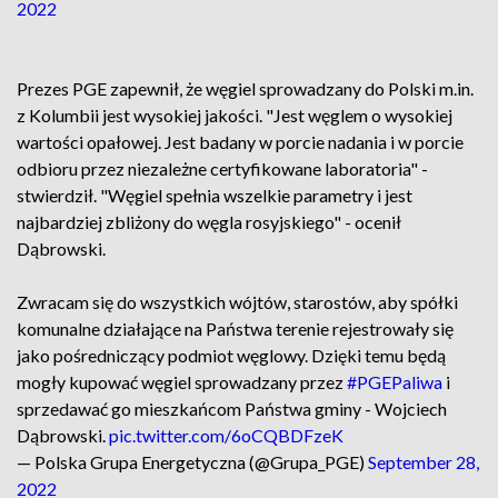
2022
Prezes PGE zapewnił, że węgiel sprowadzany do Polski m.in.
z Kolumbii jest wysokiej jakości. "Jest węglem o wysokiej
wartości opałowej. Jest badany w porcie nadania i w porcie
odbioru przez niezależne certyfikowane laboratoria" -
stwierdził. "Węgiel spełnia wszelkie parametry i jest
najbardziej zbliżony do węgla rosyjskiego" - ocenił
Dąbrowski.
Zwracam się do wszystkich wójtów, starostów, aby spółki
komunalne działające na Państwa terenie rejestrowały się
jako pośredniczący podmiot węglowy. Dzięki temu będą
mogły kupować węgiel sprowadzany przez
#PGEPaliwa
i
sprzedawać go mieszkańcom Państwa gminy - Wojciech
Dąbrowski.
pic.twitter.com/6oCQBDFzeK
— Polska Grupa Energetyczna (@Grupa_PGE)
September 28,
2022