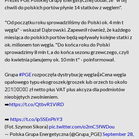
chwili do polskich portów płynie 14 statków z węglem".
"Od początku roku sprowadziliśmy do Polski ok. 4 mln t
węgla" - wskazał Dąbrowski. Zapewnił również, że każdego
miesiąca do polskich portów będą wpływały kolejne statki z
ok. milionem ton węgla. "Do końca roku do Polski
sprowadzimy 8 mln t, a do końca sezonu grzewczego, czyli
do kwietnia planujemy ok. 10 mln t" - poinformował.
Grupa
#PGE
rozpoczęła dystrybucję węgla👍Cena węgla
opałowego typu ekogroszek/groszek lub orzech to około
2⃣1⃣0⃣0⃣ zł netto plus VAT plus akcyza dla podmiotów
nieobjętych zwolnieniem.
➡️
https://t.co/QtbvR1ViRD
➡️
https://t.co/ip5SEnPhY3
(Fot. Szymon Sikora)
pic.twitter.com/o2mC5fWDou
— Polska Grupa Energetyczna (@Grupa_PGE)
September 28,