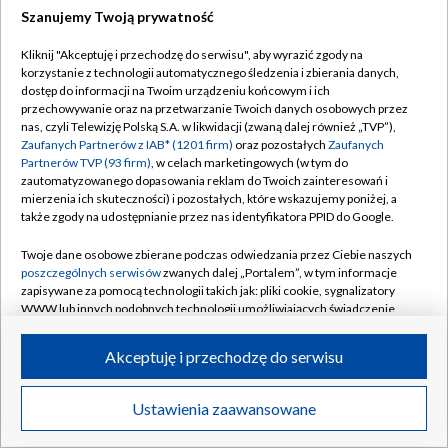
Szanujemy Twoją prywatność
Dołącz do nas:
Kliknij "Akceptuję i przechodzę do serwisu", aby wyrazić zgody na
korzystanie z technologii automatycznego śledzenia i zbierania danych,
TVP
dostęp do informacji na Twoim urządzeniu końcowym i ich
Abonament TVP
przechowywanie oraz na przetwarzanie Twoich danych osobowych przez
Regulamin TVP
nas, czyli Telewizję Polską S.A. w likwidacji (zwaną dalej również „TVP”),
Emisja w TVP
Zaufanych Partnerów z IAB* (1201 firm)
oraz pozostałych
Zaufanych
Polityka prywatności
Partnerów TVP (93 firm)
, w celach marketingowych (w tym do
Centrum informacji TVP
Moje zgody
zautomatyzowanego dopasowania reklam do Twoich zainteresowań i
mierzenia ich skuteczności) i pozostałych, które wskazujemy poniżej, a
Naziemna Telewizja Cyfrowa
Pomoc
także zgody na udostępnianie przez nas identyfikatora PPID do Google.
Sklep TVP
Biuro reklamy
Twoje dane osobowe zbierane podczas odwiedzania przez Ciebie naszych
Rada Programowa
poszczególnych serwisów
zwanych dalej „Portalem”, w tym informacje
Kontakt
zapisywane za pomocą technologii takich jak: pliki cookie, sygnalizatory
System NOS
WWW lub innych podobnych technologii umożliwiających świadczenie
dopasowanych i bezpiecznych usług, personalizację treści oraz reklam,
Informacje o nadawcy
Kanały
udostępnianie funkcji mediów społecznościowych oraz analizowanie
Akceptuję i przechodzę do serwisu
ruchu w Internecie.
Program dla prasy
©2026 Telewizja Polska S.A. w likwidacji
Biuro Reklamy
Twoje dane osobowe zbierane podczas odwiedzania przez Ciebie
Ustawienia zaawansowane
poszczególnych serwisów
na Portalu, takie jak adresy IP, identyfikatory
Ogłoszenie przetargowe
Twoich urządzeń końcowych i identyfikatory plików cookie, informacje o