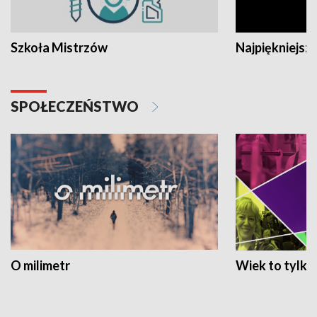
Szkoła Mistrzów
Najpiękniejsze
SPOŁECZEŃSTWO
O milimetr
Wiek to tylko 