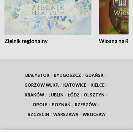
Zielnik regionalny
Wiosna na RO
BIAŁYSTOK
/
BYDGOSZCZ
/
GDAŃSK
/
GORZÓW WLKP.
/
KATOWICE
/
KIELCE
/
KRAKÓW
/
LUBLIN
/
ŁÓDŹ
/
OLSZTYN
/
OPOLE
/
POZNAŃ
/
RZESZÓW
/
SZCZECIN
/
WARSZAWA
/
WROCŁAW