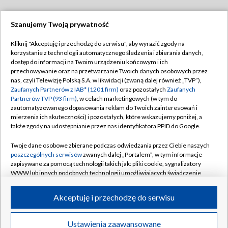
Szanujemy Twoją prywatność
Dołącz do nas:
Kliknij "Akceptuję i przechodzę do serwisu", aby wyrazić zgody na
korzystanie z technologii automatycznego śledzenia i zbierania danych,
TVP
dostęp do informacji na Twoim urządzeniu końcowym i ich
Abonament TVP
przechowywanie oraz na przetwarzanie Twoich danych osobowych przez
Regulamin TVP
nas, czyli Telewizję Polską S.A. w likwidacji (zwaną dalej również „TVP”),
Emisja w TVP
Polityka prywatności
Zaufanych Partnerów z IAB* (1201 firm)
oraz pozostałych
Zaufanych
Partnerów TVP (93 firm)
, w celach marketingowych (w tym do
Centrum informacji TVP
Moje zgody
zautomatyzowanego dopasowania reklam do Twoich zainteresowań i
mierzenia ich skuteczności) i pozostałych, które wskazujemy poniżej, a
Naziemna Telewizja Cyfrowa
Pomoc
także zgody na udostępnianie przez nas identyfikatora PPID do Google.
Sklep TVP
Biuro reklamy
Twoje dane osobowe zbierane podczas odwiedzania przez Ciebie naszych
Rada Programowa
Kontakt
poszczególnych serwisów
zwanych dalej „Portalem”, w tym informacje
zapisywane za pomocą technologii takich jak: pliki cookie, sygnalizatory
System NOS
WWW lub innych podobnych technologii umożliwiających świadczenie
dopasowanych i bezpiecznych usług, personalizację treści oraz reklam,
Informacje o nadawcy
Kanały
udostępnianie funkcji mediów społecznościowych oraz analizowanie
Akceptuję i przechodzę do serwisu
ruchu w Internecie.
Program dla prasy
©2026 Telewizja Polska S.A. w likwidacji
Biuro Reklamy
Twoje dane osobowe zbierane podczas odwiedzania przez Ciebie
Ustawienia zaawansowane