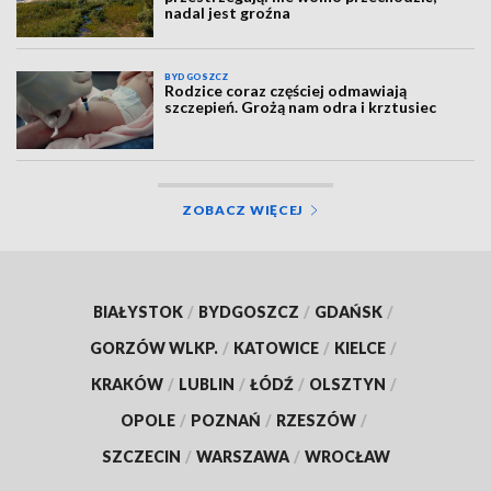
nadal jest groźna
BYDGOSZCZ
Rodzice coraz częściej odmawiają
szczepień. Grożą nam odra i krztusiec
ZOBACZ WIĘCEJ
BIAŁYSTOK
/
BYDGOSZCZ
/
GDAŃSK
/
GORZÓW WLKP.
/
KATOWICE
/
KIELCE
/
KRAKÓW
/
LUBLIN
/
ŁÓDŹ
/
OLSZTYN
/
OPOLE
/
POZNAŃ
/
RZESZÓW
/
SZCZECIN
/
WARSZAWA
/
WROCŁAW