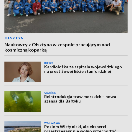
OLSZTYN
Naukowcy z Olsztyna w zespole pracującym nad
kosmiczną koparką
KIELCE
Kardiolożka ze szpitala wojewódzkiego
na prestiżowej liście stanfordzkiej
GDAŃSK
Reintrodukcja traw morskich – nowa
szansa dla Bałtyku
WARSZAWA
Poziom Wisły niski, ale eksperci
przestrzegają: nie wolno przechodzić,